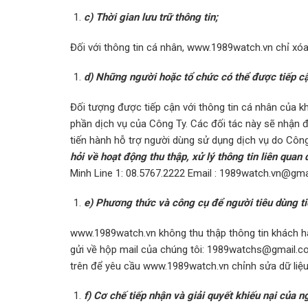
c) Thời gian lưu trữ thông tin;
Đối với thông tin cá nhân, www.1989watch.vn chỉ xóa
d) Những người hoặc tổ chức có thể được tiếp cậ
Đối tượng được tiếp cận với thông tin cá nhân của 
phần dịch vụ của Công Ty. Các đối tác này sẽ nhận 
tiến hành hỗ trợ người dùng sử dụng dịch vụ do Côn
hỏi về hoạt động thu thập, xử lý thông tin liên quan
Minh Line 1: 08.5767.2222 Email :
1989watch.vn@gma
e) Phương thức và công cụ để người tiêu dùng tiế
www.1989watch.vn không thu thập thông tin khách hà
gửi về hộp mail của chúng tôi:
1989watchs@gmail.c
trên để yêu cầu www.1989watch.vn chỉnh sửa dữ liệ
f) Cơ chế tiếp nhận và giải quyết khiếu nại của 