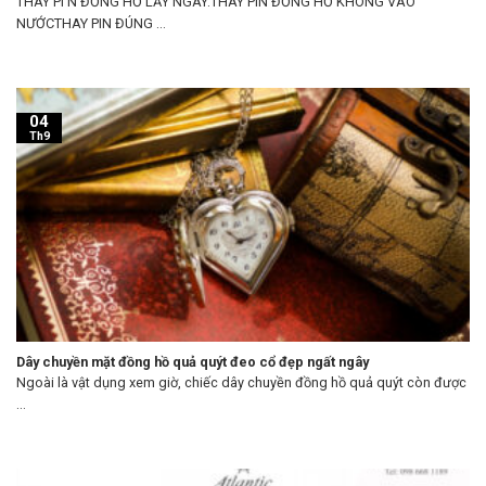
THAY PI N ĐỒNG HỒ LẤY NGAY.THAY PIN ĐỒNG HỒ KHÔNG VÀO
NƯỚCTHAY PIN ĐÚNG ...
04
Th9
Dây chuyền mặt đồng hồ quả quýt đeo cổ đẹp ngất ngây
Ngoài là vật dụng xem giờ, chiếc dây chuyền đồng hồ quả quýt còn được
...