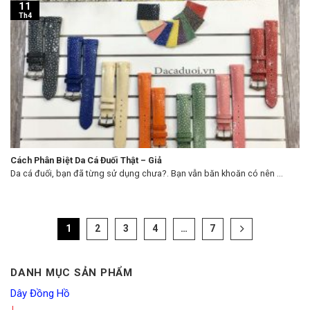
11
Th4
Cách Phân Biệt Da Cá Đuối Thật – Giả
Da cá đuối, bạn đã từng sử dụng chưa?. Bạn vẫn băn khoăn có nên ...
1
2
3
4
…
7
DANH MỤC SẢN PHẨM
Dây Đồng Hồ