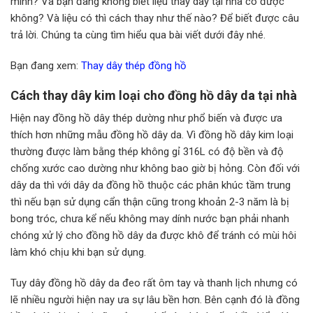
mình? Và bạn đang không biết liệu thay dây tại nhà có được
không? Và liệu có thì cách thay như thế nào? Để biết được câu
trả lời. Chúng ta cùng tìm hiểu qua bài viết dưới đây nhé.
Bạn đang xem:
Thay dây thép đồng hồ
Cách thay dây kim loại cho đồng hồ dây da tại nhà
Hiện nay đồng hồ dây thép dường như phổ biến và được ưa
thích hơn những mẫu đồng hồ dây da. Vì đồng hồ dây kim loại
thường được làm bằng thép không gỉ 316L có độ bền và độ
chống xước cao dường như không bao giờ bị hỏng. Còn đối với
dây da thì với dây da đồng hồ thuộc các phân khúc tầm trung
thì nếu bạn sử dụng cẩn thận cũng trong khoản 2-3 năm là bị
bong tróc, chưa kể nếu không may dính nước bạn phải nhanh
chóng xử lý cho đồng hồ dây da được khô để tránh có mùi hôi
làm khó chịu khi bạn sử dụng.
Tuy dây đồng hồ dây da đeo rất ôm tay và thanh lịch nhưng có
lẽ nhiều người hiện nay ưa sự lâu bền hơn. Bên cạnh đó là đồng