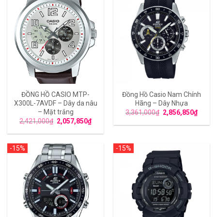
ĐỒNG HỒ CASIO MTP-
Đồng Hồ Casio Nam Chính
X300L-7AVDF – Dây da nâu
Hãng – Dây Nhựa
– Mặt trắng
3,361,000
₫
2,856,850
₫
2,421,000
₫
2,057,850
₫
-15%
-15%