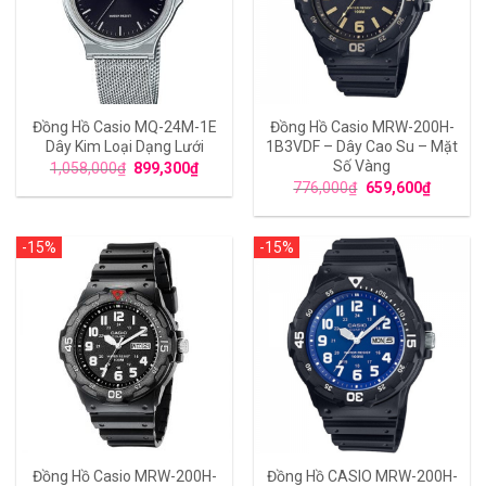
Đồng Hồ Casio MQ-24M-1E
Đồng Hồ Casio MRW-200H-
Dây Kim Loại Dạng Lưới
1B3VDF – Dây Cao Su – Mặt
Số Vàng
1,058,000
₫
899,300
₫
776,000
₫
659,600
₫
-15%
-15%
Đồng Hồ Casio MRW-200H-
Đồng Hồ CASIO MRW-200H-