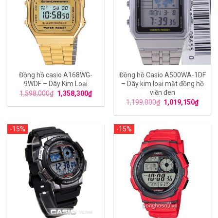
Đồng hồ casio A168WG-
Đồng hồ Casio A500WA-1DF
9WDF – Dây Kim Loại
– Dây kim loại mặt đồng hồ
viền đen
1,598,000
₫
1,358,300
₫
1,199,000
₫
1,019,150
₫
-15%
-15%