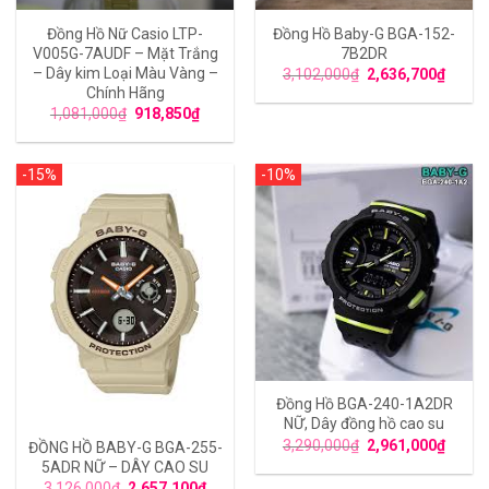
Đồng Hồ Nữ Casio LTP-
Đồng Hồ Baby-G BGA-152-
V005G-7AUDF – Mặt Trắng
7B2DR
– Dây kim Loại Màu Vàng –
3,102,000
₫
2,636,700
₫
Chính Hãng
1,081,000
₫
918,850
₫
-15%
-10%
Đồng Hồ BGA-240-1A2DR
NỮ, Dây đồng hồ cao su
3,290,000
₫
2,961,000
₫
ĐỒNG HỒ BABY-G BGA-255-
5ADR NỮ – DÂY CAO SU
3,126,000
₫
2,657,100
₫