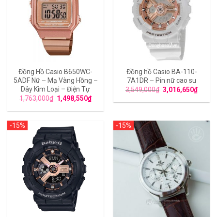
Đồng Hồ Casio B650WC-
Đồng hồ Casio BA-110-
5ADF Nữ – Mạ Vàng Hồng –
7A1DR – Pin nữ cao su
Dây Kim Loại – Điện Tự
3,549,000
₫
3,016,650
₫
1,763,000
₫
1,498,550
₫
-15%
-15%