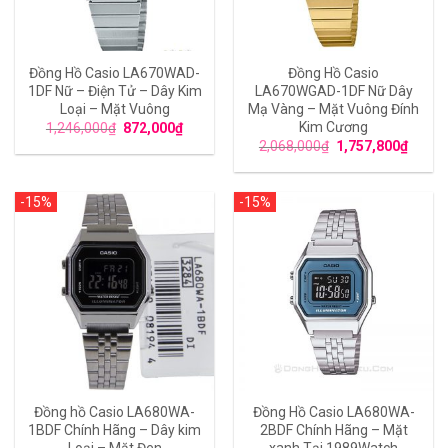
Đồng Hồ Casio LA670WAD-
Đồng Hồ Casio
1DF Nữ – Điện Tử – Dây Kim
LA670WGAD-1DF Nữ Dây
Loại – Mặt Vuông
Mạ Vàng – Mặt Vuông Đính
Kim Cương
1,246,000
₫
872,000
₫
2,068,000
₫
1,757,800
₫
-15%
-15%
Đồng hồ Casio LA680WA-
Đồng Hồ Casio LA680WA-
1BDF Chính Hãng – Dây kim
2BDF Chính Hãng – Mặt