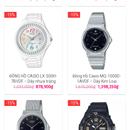
-15%
-15%
ĐỒNG HỒ CASIO LX-500H-
Đồng Hồ Casio MQ-1000D-
7BVDF – Dây nhựa trắng
1AVDF – Dây Kim Loại
1,034,000
₫
878,900
₫
1,645,000
₫
1,398,250
₫
-15%
-15%