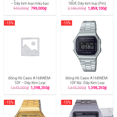
– Dây kim loại màu bạc
1BDF, Dây kim loại (Pin)
940,000
₫
799,000
₫
2,186,000
₫
1,858,100
₫
-15%
-15%
Đồng Hồ Casio A168WEM-
Đồng Hồ Casio A168WEM-
1DF – Dây Kim Loại
1DF Nữ -Dây Kim Loại
1,645,000
₫
1,398,250
₫
1,645,000
₫
1,398,250
₫
-15%
-15%