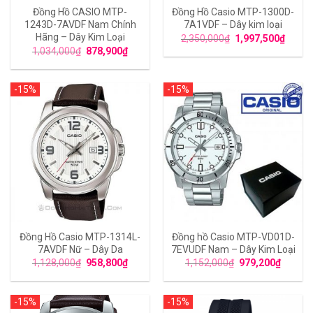
Đồng Hồ CASIO MTP-
Đồng Hồ Casio MTP-1300D-
1243D-7AVDF Nam Chính
7A1VDF – Dây kim loại
Hãng – Dây Kim Loại
2,350,000
₫
1,997,500
₫
1,034,000
₫
878,900
₫
-15%
-15%
Đồng Hồ Casio MTP-1314L-
Đồng hồ Casio MTP-VD01D-
7AVDF Nữ – Dây Da
7EVUDF Nam – Dây Kim Loại
1,128,000
₫
958,800
₫
1,152,000
₫
979,200
₫
-15%
-15%