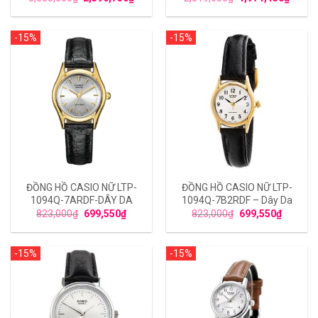
-15%
-15%
ĐỒNG HỒ CASIO NỮ LTP-
ĐỒNG HỒ CASIO NỮ LTP-
1094Q-7ARDF-DÂY DA
1094Q-7B2RDF – Dây Da
823,000
₫
699,550
₫
823,000
₫
699,550
₫
-15%
-15%