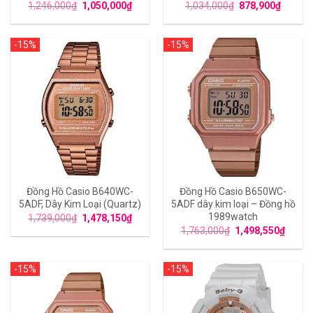
1,246,000
₫
1,050,000
₫
1,034,000
₫
878,900
₫
-15%
-15%
Đồng Hồ Casio B640WC-
Đồng Hồ Casio B650WC-
5ADF, Dây Kim Loại (Quartz)
5ADF dây kim loại – Đồng hồ
1989watch
1,739,000
₫
1,478,150
₫
1,763,000
₫
1,498,550
₫
-15%
-15%