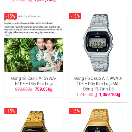
-15%
-15%
Đồng hồ Casio A159WA-
Đồng Hồ Casio A159WAD-
N1DF – Dây Kim Loại
1DF – Dây Kim Loại Mặt
Đồng Hồ Đính Đá
893,000
₫
759,050
₫
1,246,000
₫
1,059,100
₫
-15%
-15%