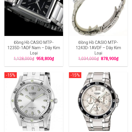
Đồng Hồ CASIO MTP-
Đồng Hồ CASIO MTP-
1235D-1ADF Nam – Dây Kim
1243D-1AVDF – Dây Kim
Loại
Loại
1,128,000
₫
958,800
₫
1,034,000
₫
878,900
₫
-15%
-15%