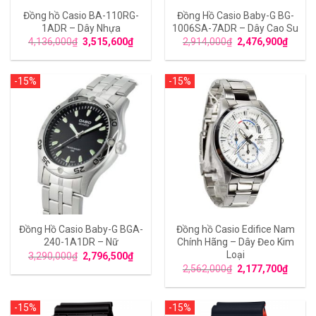
Đồng hồ Casio BA-110RG-
Đồng Hồ Casio Baby-G BG-
1ADR – Dây Nhựa
1006SA-7ADR – Dây Cao Su
4,136,000
₫
3,515,600
₫
2,914,000
₫
2,476,900
₫
-15%
-15%
Đồng Hồ Casio Baby-G BGA-
Đồng hồ Casio Edifice Nam
240-1A1DR – Nữ
Chính Hãng – Dây Đeo Kim
Loại
3,290,000
₫
2,796,500
₫
2,562,000
₫
2,177,700
₫
-15%
-15%