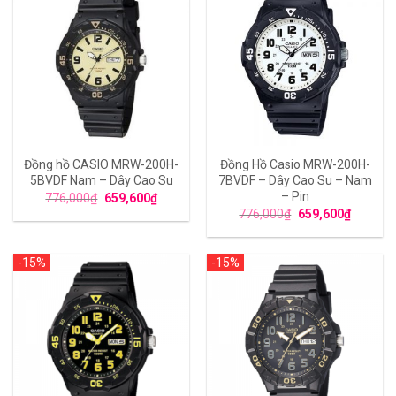
Đồng hồ CASIO MRW-200H-
Đồng Hồ Casio MRW-200H-
5BVDF Nam – Dây Cao Su
7BVDF – Dây Cao Su – Nam
– Pin
776,000
₫
659,600
₫
776,000
₫
659,600
₫
-15%
-15%