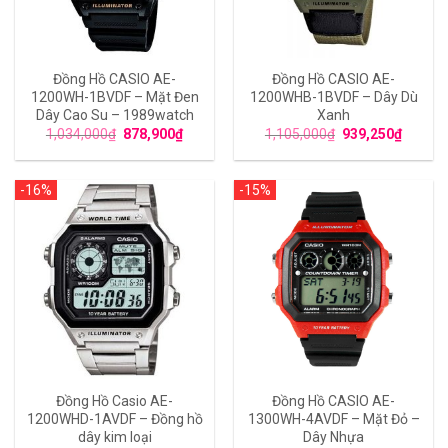
Đồng Hồ CASIO AE-
Đồng Hồ CASIO AE-
1200WH-1BVDF – Mặt Đen
1200WHB-1BVDF – Dây Dù
Dây Cao Su – 1989watch
Xanh
1,034,000
₫
878,900
₫
1,105,000
₫
939,250
₫
-16%
-15%
Đồng Hồ Casio AE-
Đồng Hồ CASIO AE-
1200WHD-1AVDF – Đồng hồ
1300WH-4AVDF – Mặt Đỏ –
dây kim loại
Dây Nhựa