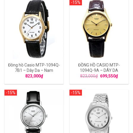
-15%
Đồng hồ Casio MTP-1094Q-
ĐỒNG HỒ CASIO MTP-
7B1 – Dây Da – Nam
1094Q-9A – DÂY DA
823,000
₫
823,000
₫
699,550
₫
-15%
-15%