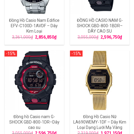
Đồng Hồ Casio Nam Edifice
ĐỒNG HỒ CASIO NAM G-
EFV-C100D-1AVDF – Dây
SHOCK GBD-800-1BDR–
Kim Loại
DÂY CAO SU
3,361,000
₫
2,856,850
₫
3,055,000
₫
2,596,750
₫
-15%
-15%
Đồng hồ Casio nam G-
Đồng Hồ Casio Nữ
SHOCK GBD-800-1DR–Dây
LA690WEMY-1DF – Dây Kim
cao su
Loại Dạng Lưới Mạ Vàng
3,055,000
₫
2,596,750
₫
2,319,000
₫
1,971,150
₫