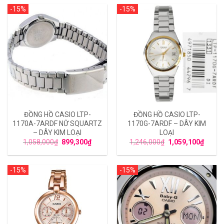
-15%
-15%
ĐỒNG HỒ CASIO LTP-
ĐỒNG HỒ CASIO LTP-
1170A-7ARDF NỮ SQUARTZ
1170G-7ARDF – DÂY KIM
– DÂY KIM LOẠI
LOẠI
1,058,000
₫
899,300
₫
1,246,000
₫
1,059,100
₫
-15%
-15%