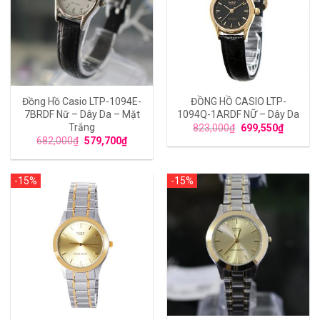
Đồng Hồ Casio LTP-1094E-
ĐỒNG HỒ CASIO LTP-
7BRDF Nữ – Dây Da – Mặt
1094Q-1ARDF NỮ – Dây Da
Trắng
823,000
₫
699,550
₫
682,000
₫
579,700
₫
-15%
-15%