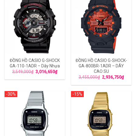
ĐỒNG HỒ CASIO G-SHOCK
ĐỒNG HỒ CASIO G-SHOCK-
GA-110-1ADR – Dây Nhựa
GA-800BR-1ADR – DÂY
CAO SU
3,549,000
₫
3,016,650
₫
3,455,000
₫
2,936,750
₫
-30%
-15%