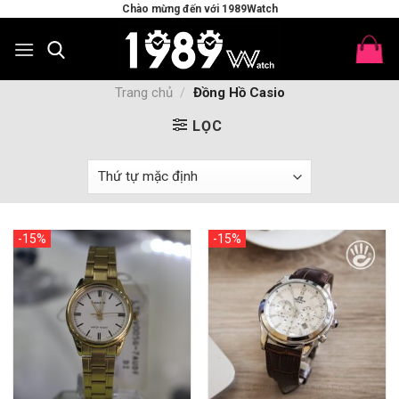
Skip
Chào mừng đến với 1989Watch
to
content
Trang chủ
/
Đồng Hồ Casio
LỌC
-15%
-15%