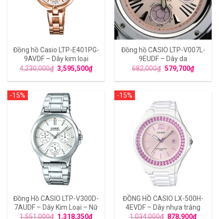
Đồng hồ Casio LTP-E401PG-
Đồng hồ CASIO LTP-V007L-
9AVDF – Dây kim loại
9EUDF – Dây da
4,230,000
₫
3,595,500
₫
682,000
₫
579,700
₫
-15%
-15%
Đồng Hồ CASIO LTP-V300D-
ĐỒNG HỒ CASIO LX-500H-
7AUDF – Dây Kim Loại – Nữ
4EVDF – Dây nhựa trắng
1,551,000
₫
1,318,350
₫
1,034,000
₫
878,900
₫