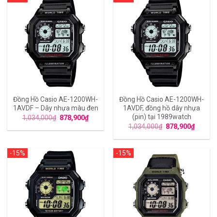
Đồng Hồ Casio AE-1200WH-
Đồng Hồ Casio AE-1200WH-
1AVDF – Dây nhựa màu đen
1AVDF, đồng hồ dây nhựa
(pin) tại 1989watch
1,034,000
₫
878,900
₫
1,034,000
₫
878,900
₫
-15%
-15%