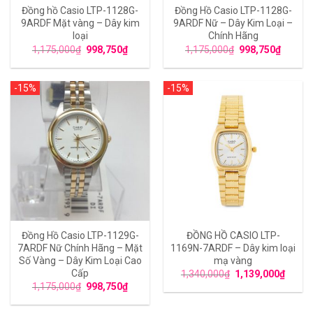
Đồng hồ Casio LTP-1128G-
Đồng Hồ Casio LTP-1128G-
9ARDF Mặt vàng – Dây kim
9ARDF Nữ – Dây Kim Loại –
loại
Chính Hãng
1,175,000
₫
998,750
₫
1,175,000
₫
998,750
₫
-15%
-15%
Đồng Hồ Casio LTP-1129G-
ĐỒNG HỒ CASIO LTP-
7ARDF Nữ Chính Hãng – Mặt
1169N-7ARDF – Dây kim loại
Số Vàng – Dây Kim Loại Cao
mạ vàng
Cấp
1,340,000
₫
1,139,000
₫
1,175,000
₫
998,750
₫