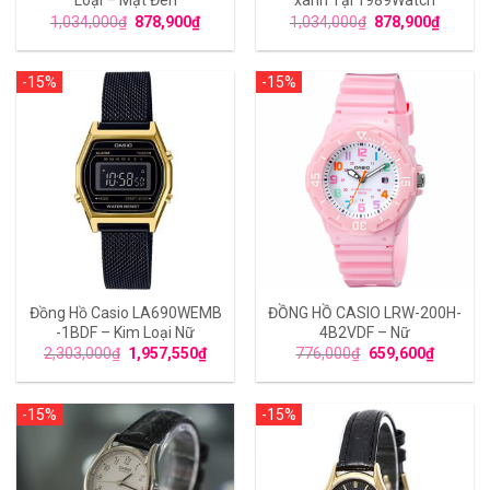
Loại – Mặt Đen
xanh Tại 1989Watch
1,034,000
₫
878,900
₫
1,034,000
₫
878,900
₫
-15%
-15%
Đồng Hồ Casio LA690WEMB
ĐỒNG HỒ CASIO LRW-200H-
-1BDF – Kim Loại Nữ
4B2VDF – Nữ
2,303,000
₫
1,957,550
₫
776,000
₫
659,600
₫
-15%
-15%