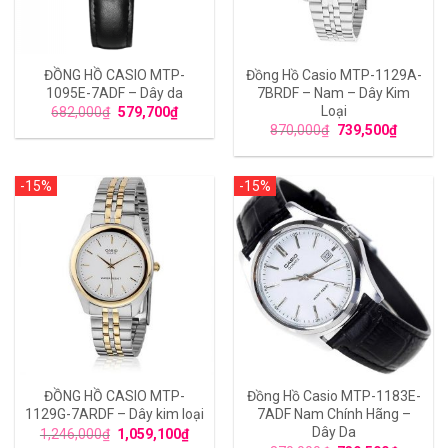
ĐỒNG HỒ CASIO MTP-
Đồng Hồ Casio MTP-1129A-
1095E-7ADF – Dây da
7BRDF – Nam – Dây Kim
Loại
682,000
₫
579,700
₫
870,000
₫
739,500
₫
-15%
-15%
ĐỒNG HỒ CASIO MTP-
Đồng Hồ Casio MTP-1183E-
1129G-7ARDF – Dây kim loại
7ADF Nam Chính Hãng –
Dây Da
1,246,000
₫
1,059,100
₫