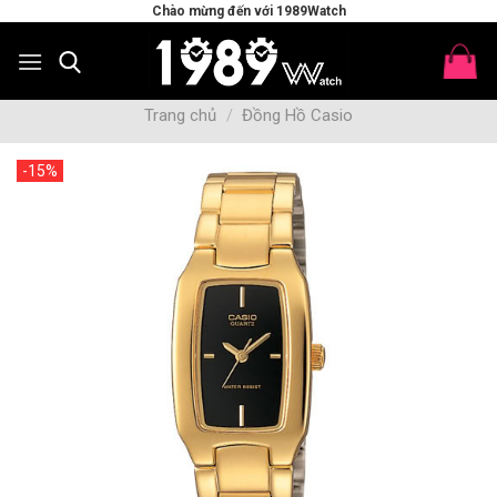
Skip
Chào mừng đến với 1989Watch
to
content
Trang chủ
/
Đồng Hồ Casio
-15%