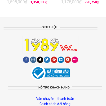
1,598,000
₫
1,175,000
₫
1,358,300
₫
998,750
₫
GIỚI THIỆU
HỖ TRỢ KHÁCH HÀNG
Vận chuyển - thanh toán
Chính sách đổi hàng