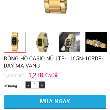
ĐỒNG HỒ CASIO NỮ LTP-1165N-1CRDF-
DÂY MẠ VÀNG
₫
1,238,450
₫
1,457,000
ĐỒNG HỒ CASIO NỮ LTP-1165N-1CRDF-DÂY MẠ VÀNG số lượng
MUA NGAY