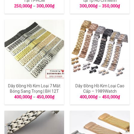
Tại TPHCM
tại Tp Hồ Chí Minh
250,000
₫
–
300,000
₫
300,000
₫
–
350,000
₫
Dây Đồng Hồ Kim Loại 7 Mắt
Dây Đồng Hồ Kim Loại Cao
Bóng Sang Trọng | BH 12T
Cấp – 1989Watch
400,000
₫
–
450,000
₫
400,000
₫
–
450,000
₫