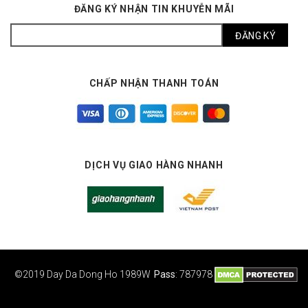
ĐĂNG KÝ NHẬN TIN KHUYỄN MÃI
CHẤP NHẬN THANH TOÁN
DỊCH VỤ GIAO HÀNG NHANH
©2019 Day Da Dong Ho
1989W
Pass
: 787978