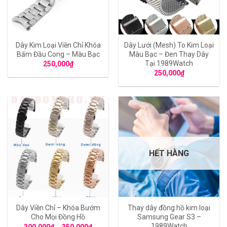
Dây Kim Loại Viền Chỉ Khóa
Dây Lưới (Mesh) To Kim Loại
Bấm Đầu Cong – Màu Bạc
Màu Bạc – Đen Thay Dây
Tại 1989Watch
250,000
₫
250,000
₫
HẾT HÀNG
Dây Viền Chỉ – Khóa Bướm
Thay dây đồng hồ kim loại
Cho Mọi Đồng Hồ
Samsung Gear S3 –
1989Watch
300,000
₫
–
350,000
₫