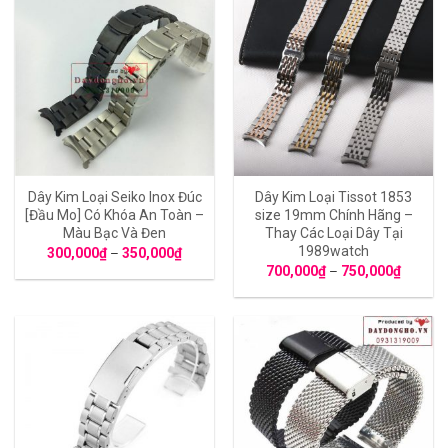
Dây Kim Loại Seiko Inox Đúc
Dây Kim Loại Tissot 1853
[Đầu Mo] Có Khóa An Toàn –
size 19mm Chính Hãng –
Màu Bạc Và Đen
Thay Các Loại Dây Tại
1989watch
300,000
₫
–
350,000
₫
700,000
₫
–
750,000
₫