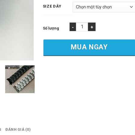
SIZE DÂY
Dây Kim Loại Seiko Inox Đúc [Đầu Mo] Có K
MUA NGAY
G
ĐÁNH GIÁ (0)