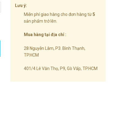
Lưu ý:
Miễn phí giao hàng cho đơn hàng từ
5
sản phẩm trở lên.
hóa An Toàn - Màu Bạc Và Đen số lượng
Mua hàng tại địa chỉ :
28 Nguyễn Lâm, P3. Bình Thạnh,
TP.HCM
401/4 Lê Văn Thọ, P9, Gò Vấp, TP.HCM