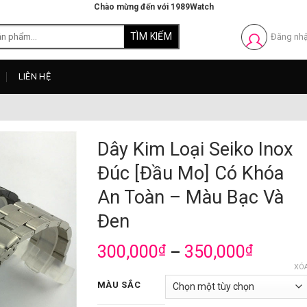
Chào mừng đến với 1989Watch
Đăng nh
LIÊN HỆ
Dây Kim Loại Seiko Inox
Đúc [Đầu Mo] Có Khóa
An Toàn – Màu Bạc Và
Đen
300,000
₫
350,000
₫
–
XÓ
MÀU SẮC