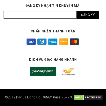
ĐĂNG KÝ NHẬN TIN KHUYỄN MÃI
CHẤP NHẬN THANH TOÁN
DỊCH VỤ GIAO HÀNG NHANH
©2019 Day Da Dong Ho
1989W
Pass
: 787978