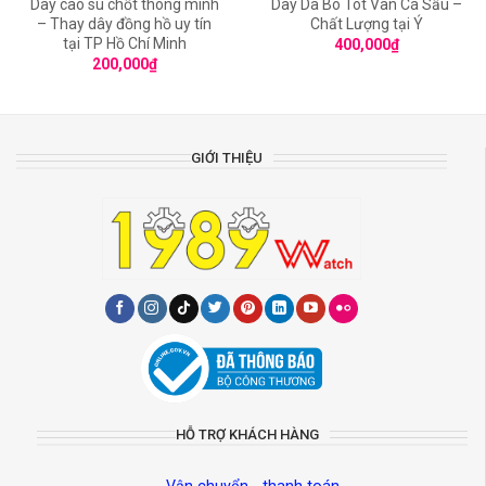
Dây cao su chốt thông minh
Dây Da Bò Tót Vân Cá Sấu –
– Thay dây đồng hồ uy tín
Chất Lượng tại Ý
tại TP Hồ Chí Minh
400,000
₫
200,000
₫
GIỚI THIỆU
HỖ TRỢ KHÁCH HÀNG