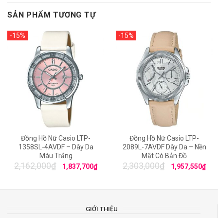
SẢN PHẨM TƯƠNG TỰ
-15%
-15%
Đồng Hồ Nữ Casio LTP-
Đồng Hồ Nữ Casio LTP-
1358SL-4AVDF – Dây Da
2089L-7AVDF Dây Da – Nền
Màu Trắng
Mặt Có Bản Đồ
2,162,000
₫
2,303,000
₫
1,837,700
₫
1,957,550
₫
GIỚI THIỆU