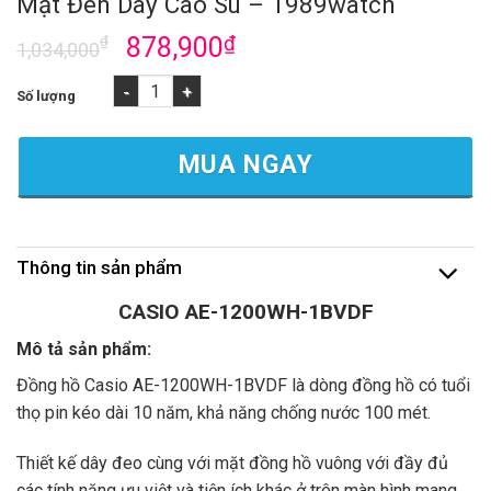
Mặt Đen Dây Cao Su – 1989watch
₫
878,900
₫
1,034,000
Đồng Hồ CASIO AE-1200WH-1BVDF - Mặt Đen Dây Cao Su - 1989
MUA NGAY
Thông tin sản phẩm
CASIO AE-1200WH-1BVDF
Mô tả sản phẩm:
Đồng hồ Casio AE-1200WH-1BVDF là dòng đồng hồ có tuổi
thọ pin kéo dài 10 năm, khả năng chống nước 100 mét.
Thiết kế dây đeo cùng với mặt đồng hồ vuông với đầy đủ
các tính năng ưu việt và tiện ích khác ở trên màn hình mang