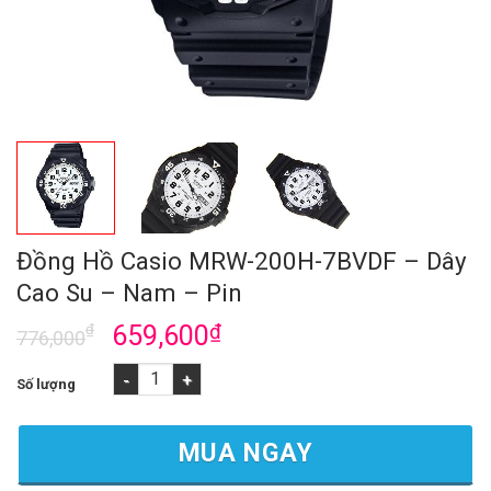
Đồng Hồ Casio MRW-200H-7BVDF – Dây
Cao Su – Nam – Pin
₫
659,600
₫
776,000
Đồng Hồ Casio MRW-200H-7BVDF - Dây Cao Su - Nam - Pin số 
MUA NGAY