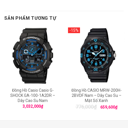
SẢN PHẨM TƯƠNG TỰ
-15%
Đồng Hồ Casio Casio G-
Đồng Hồ CASIO MRW-200H-
SHOCK GA-100-1A2DR –
2BVDF Nam – Dây Cao Su –
Dây Cao Su Nam
Mặt Số Xanh
776,000
₫
3,032,000
₫
659,600
₫