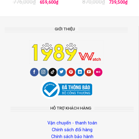
776,000
₫
870,000
₫
659,600
₫
739,500
₫
GIỚI THIỆU
HỖ TRỢ KHÁCH HÀNG
Vận chuyển - thanh toán
Chính sách đổi hàng
Chính sách bảo hành