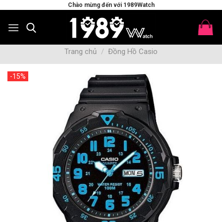
Skip
Chào mừng đến với 1989Watch
to
content
Trang chủ
/
Đồng Hồ Casio
-15%