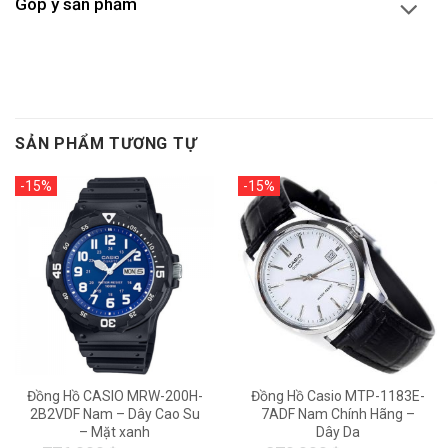
Góp ý sản phẩm
SẢN PHẨM TƯƠNG TỰ
-15%
-15%
Đồng Hồ CASIO MRW-200H-
Đồng Hồ Casio MTP-1183E-
2B2VDF Nam – Dây Cao Su
7ADF Nam Chính Hãng –
– Mặt xanh
Dây Da