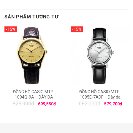
SẢN PHẨM TƯƠNG TỰ
-15%
-15%
ĐỒNG HỒ CASIO MTP-
ĐỒNG HỒ CASIO MTP-
1094Q-9A – DÂY DA
1095E-7ADF – Dây da
823,000
₫
682,000
₫
699,550
₫
579,700
₫