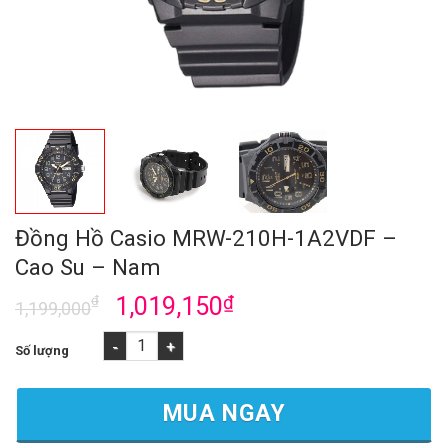
Đồng Hồ Casio MRW-210H-1A2VDF –
Cao Su – Nam
₫
1,019,150
₫
1,199,000
Đồng Hồ Casio MRW-210H-1A2VDF - Cao Su - Nam số lượng
MUA NGAY