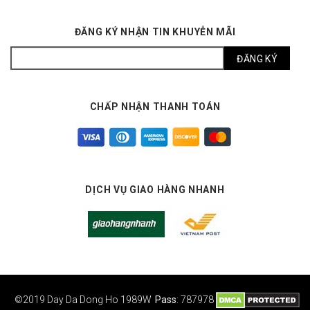
ĐĂNG KÝ NHẬN TIN KHUYỄN MÃI
CHẤP NHẬN THANH TOÁN
DỊCH VỤ GIAO HÀNG NHANH
©2019 Day Da Dong Ho
1989W
Pass
: 787978