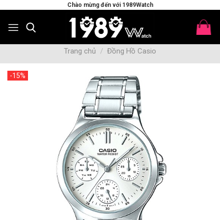
Skip
Chào mừng đến với 1989Watch
to
content
Trang chủ
/
Đồng Hồ Casio
-15%