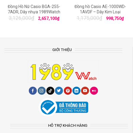
Đồng Hồ Nữ Casio BGA-255-
Đồng hồ Casio AE-1000WD-
7ADR, Dây nhựa 1989Watch
1AVDF – Dây Kim Loại
3,126,000
₫
1,175,000
₫
2,657,100
₫
998,750
₫
GIỚI THIỆU
HỖ TRỢ KHÁCH HÀNG