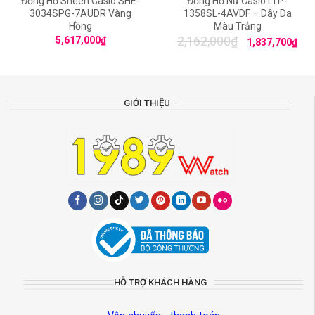
Đồng Hồ Sheen Casio SHE-
Đồng Hồ Nữ Casio LTP-
3034SPG-7AUDR Vàng
1358SL-4AVDF – Dây Da
Hồng
Màu Trắng
2,162,000
₫
5,617,000
₫
1,837,700
₫
GIỚI THIỆU
HỖ TRỢ KHÁCH HÀNG