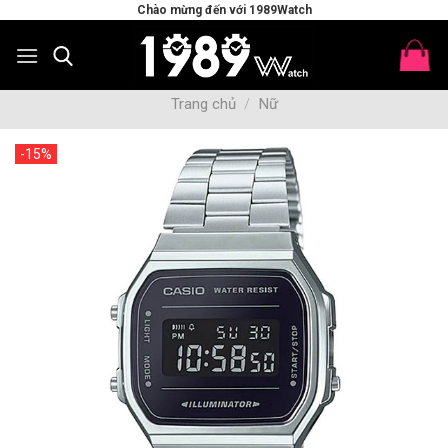
Skip
Chào mừng đến với 1989Watch
to
content
Trang chủ
/
Nữ
-15%