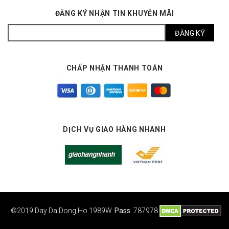
ĐĂNG KÝ NHẬN TIN KHUYỄN MÃI
CHẤP NHẬN THANH TOÁN
DỊCH VỤ GIAO HÀNG NHANH
©2019 Day Da Dong Ho
1989W
Pass
: 787978