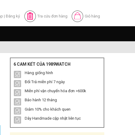
ập
|
Đăng ký
Tra cứu đơn hàng
Giỏ hàng
6 CAM KẾT CỦA 1989WATCH
Hàng giống hình
Đổi Trả miễn phí 7 ngày
Miễn phí vận chuyển hóa đơn >600k
Bảo hành 12 tháng
Giảm 10% cho khách quen
y Nhựa số lượng
Dây Handmade cập nhật liên tục