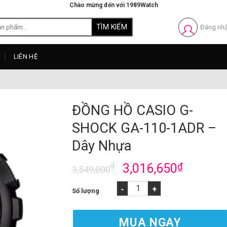
Chào mừng đến với 1989Watch
Đăng nh
LIÊN HỆ
ĐỒNG HỒ CASIO G-
SHOCK GA-110-1ADR –
Dây Nhựa
₫
3,016,650
₫
3,549,000
ĐỒNG HỒ CASIO G-SHOCK GA-110-1ADR - Dâ
MUA NGAY