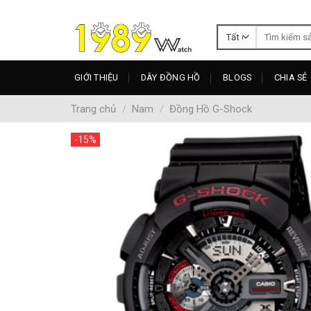
Skip
to
Tìm
content
kiếm:
GIỚI THIỆU
DÂY ĐỒNG HỒ
BLOGS
CHIA SẺ
Trang chủ
/
Nam
/
Đồng Hồ G-Shock
-15%