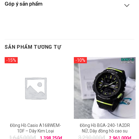
Góp ý sản phẩm
SẢN PHẨM TƯƠNG TỰ
-15%
-10%
Đồng Hồ Casio A168WEM-
Đồng Hồ BGA-240-1A2DR
1DF – Dây Kim Loại
NỮ, Dây đồng hồ cao su
1,645,000
₫
3,290,000
₫
1,398,250
₫
2,961,000
₫