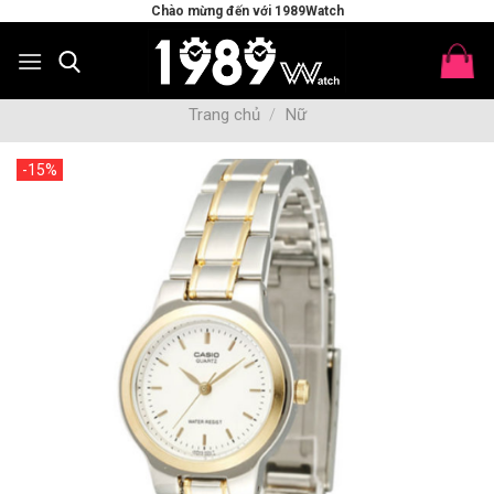
Skip
Chào mừng đến với 1989Watch
to
content
Trang chủ
/
Nữ
-15%