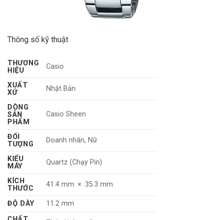
Thông số kỹ thuật
THƯƠNG
Casio
HIỆU
XUẤT
Nhật Bản
XỨ
DÒNG
Casio Sheen
SẢN
PHẨM
ĐỐI
Doanh nhân, Nữ
TƯỢNG
KIỂU
Quartz (Chạy Pin)
MÁY
KÍCH
41.4 mm × 35.3 mm
THƯỚC
ĐỘ DÀY
11.2 mm
CHẤT