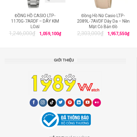
ĐỒNG HỒ CASIO LTP-
Đồng Hồ Nữ Casio LTP-
1170G-7ARDF – DÂY KIM
2089L-7AVDF Dây Da – Nền
LOẠI
Mặt Có Bản Đồ
1,246,000
₫
2,303,000
₫
1,059,100
₫
1,957,550
₫
GIỚI THIỆU