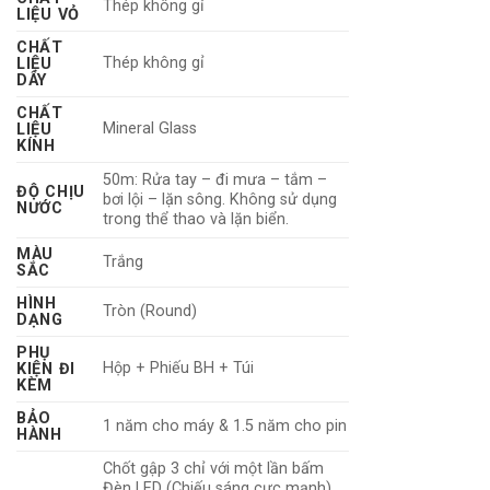
Thép không gỉ
LIỆU VỎ
CHẤT
Thép không gỉ
LIỆU
DÂY
CHẤT
Mineral Glass
LIỆU
KÍNH
50m: Rửa tay – đi mưa – tắm –
ĐỘ CHỊU
bơi lội – lặn sông. Không sử dụng
NƯỚC
trong thể thao và lặn biển.
MÀU
Trắng
SẮC
HÌNH
Tròn (Round)
DẠNG
PHỤ
Hộp + Phiếu BH + Túi
KIỆN ĐI
KÈM
BẢO
1 năm cho máy & 1.5 năm cho pin
HÀNH
Chốt gập 3 chỉ với một lần bấm
Đèn LED (Chiếu sáng cực mạnh)