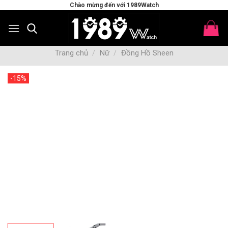
Skip
Chào mừng đến với 1989Watch
to
content
Trang chủ
/
Nữ
/
Đồng Hồ Sheen
-15%