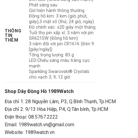
Phát sáng sau
Giờ hiện hành thông thường
Đồng hồ kim: 3 kim (giờ, phút,
giây),3 mặt số (thứ, 24 giờ, ngày)
Độ chính xác: ±20 giây một tháng
THÔNG
Tuổi thọ pin xấp xỉ: 3 năm với pin
TIN
SR621SW (Đồng hồ kim)
THÊM
3 năm đối với pin CR1616 (Đèn 9
[giây/ngày])
Tổng trọng lượng: 83 g
LED:Chiếu sáng màu trắng cực
mạnh
Sparkling Swarovski® Crystals
cho vạch 3, 9, 12 giờ
Shop Dây Đồng Hồ 1989Watch
Địa chỉ 1: 28 Nguyễn Lâm, P3, Q.Bình Thạnh, Tp.HCM
Địa chỉ 2: 9/13 Hòa Hiệp, P.4, Q.Tân bình, Tp.HCM
Điện thoại: 08.5767.2222
Email:
1989watch.vn@gmail.com
Website: 1989watch.vn