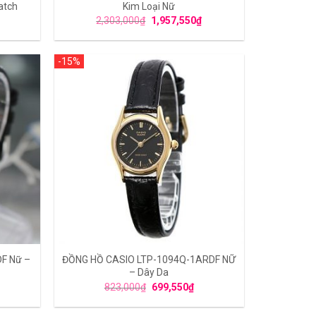
atch
Kim Loại Nữ
2,303,000
₫
1,957,550
₫
-15%
DF Nữ –
ĐỒNG HỒ CASIO LTP-1094Q-1ARDF NỮ
– Dây Da
823,000
₫
699,550
₫