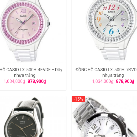
HỒ CASIO LX-500H-4EVDF – Dây
ĐỒNG HỒ CASIO LX-500H-7BVD
nhựa trắng
nhựa trắng
1,034,000
₫
878,900
₫
1,034,000
₫
878,900
₫
-15%