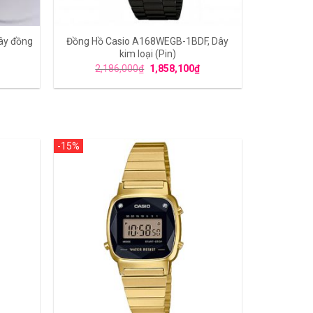
ây đồng
Đồng Hồ Casio A168WEGB-1BDF, Dây
kim loại (Pin)
2,186,000
₫
1,858,100
₫
-15%