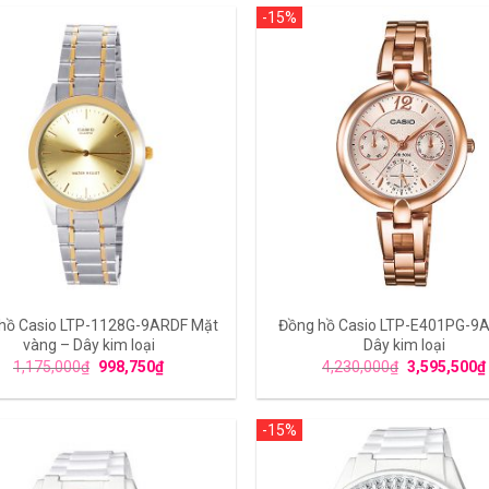
-15%
hồ Casio LTP-1128G-9ARDF Mặt
Đồng hồ Casio LTP-E401PG-9
vàng – Dây kim loại
Dây kim loại
1,175,000
₫
998,750
₫
4,230,000
₫
3,595,500
₫
-15%