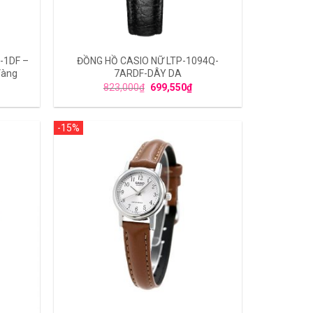
-1DF –
ĐỒNG HỒ CASIO NỮ LTP-1094Q-
Vàng
7ARDF-DÂY DA
823,000
₫
699,550
₫
-15%