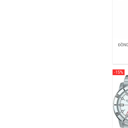
ĐỒNG
-15%