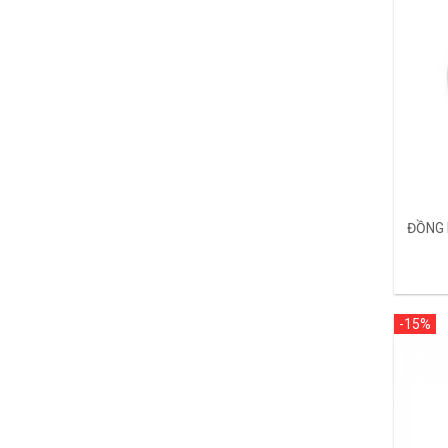
ĐỒNG 
-15%