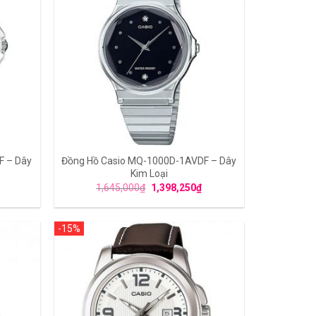
F – Dây
Đồng Hồ Casio MQ-1000D-1AVDF – Dây
Kim Loại
1,645,000
₫
1,398,250
₫
-15%