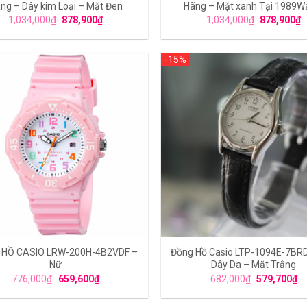
ng – Dây kim Loại – Mặt Đen
Hãng – Mặt xanh Tại 1989W
1,034,000
₫
878,900
₫
1,034,000
₫
878,900
₫
-15%
 HỒ CASIO LRW-200H-4B2VDF –
Đồng Hồ Casio LTP-1094E-7BR
Nữ
Dây Da – Mặt Trắng
776,000
₫
659,600
₫
682,000
₫
579,700
₫