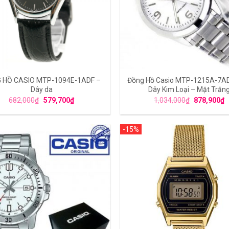
 HỒ CASIO MTP-1094E-1ADF –
Đồng Hồ Casio MTP-1215A-7A
Dây da
Dây Kim Loại – Mặt Trắn
682,000
₫
579,700
₫
1,034,000
₫
878,900
₫
-15%