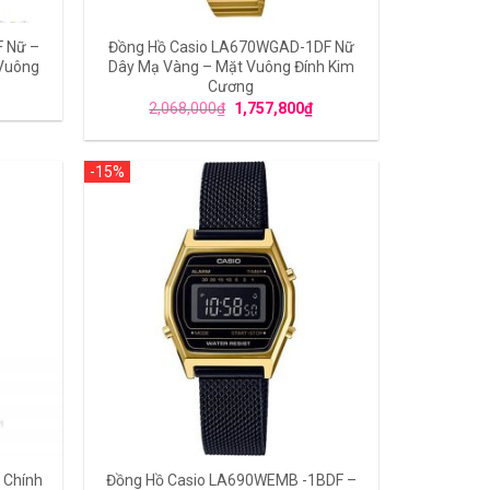
 Nữ –
Đồng Hồ Casio LA670WGAD-1DF Nữ
 Vuông
Dây Mạ Vàng – Mặt Vuông Đính Kim
Cương
2,068,000
₫
1,757,800
₫
-15%
 Chính
Đồng Hồ Casio LA690WEMB -1BDF –