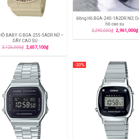
Đồng Hồ BGA-240-1A2DR NỮ, D
hồ cao su
3,290,000
₫
2,961,000
₫
HỒ BABY-G BGA-255-5ADR NỮ –
DÂY CAO SU
3,126,000
₫
2,657,100
₫
-30%