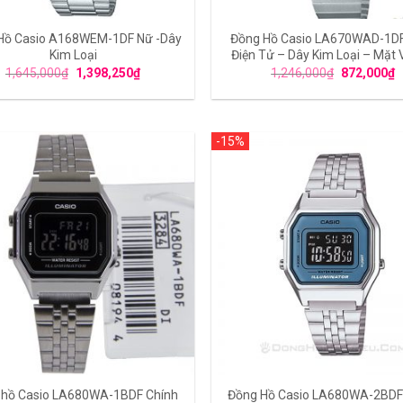
Hồ Casio A168WEM-1DF Nữ -Dây
Đồng Hồ Casio LA670WAD-1DF
Kim Loại
Điện Tử – Dây Kim Loại – Mặt
1,645,000
₫
1,398,250
₫
1,246,000
₫
872,000
₫
-15%
 hồ Casio LA680WA-1BDF Chính
Đồng Hồ Casio LA680WA-2BDF