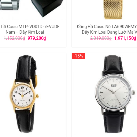
 hồ Casio MTP-VD01D-7EVUDF
Đồng Hồ Casio Nữ LA690WEMY
Nam – Dây Kim Loại
Dây Kim Loại Dạng Lưới Mạ 
1,152,000
₫
979,200
₫
2,319,000
₫
1,971,150
₫
-15%