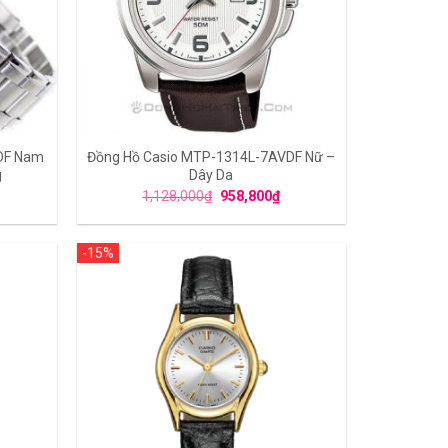
DF Nam
Đồng Hồ Casio MTP-1314L-7AVDF Nữ –
g
Dây Da
1,128,000
₫
958,800
₫
-15%