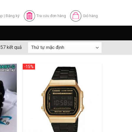
ập
|
Đăng ký
Tra cứu đơn hàng
Giỏ hàng
ả 57 kết quả
-15%