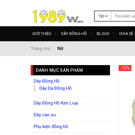
Skip
to
Tìm
content
kiếm:
GIỚI THIỆU
DÂY ĐỒNG HỒ
BLOGS
CHIA SẺ
Trang chủ
/
Nữ
-15%
DANH MỤC SẢN PHẨM
Dây Đồng Hồ
Dây Da Đồng Hồ
Dây Đồng Hồ Kim Loại
Dây cao su
Phụ kiện đồng hồ