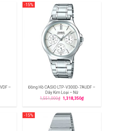
-15%
AVDF –
Đồng Hồ CASIO LTP-V300D-7AUDF –
Dây Kim Loại – Nữ
1,551,000
₫
1,318,350
₫
-15%