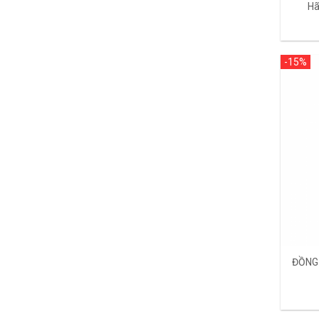
Hã
-15%
ĐỒNG