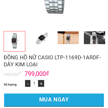
ĐỒNG HỒ NỮ CASIO LTP-1169D-1ARDF-
DÂY KIM LOẠI
₫
799,000
₫
940,000
ĐỒNG HỒ NỮ CASIO LTP-1169D-1ARDF-DÂY KIM LOẠI số lượng
MUA NGAY