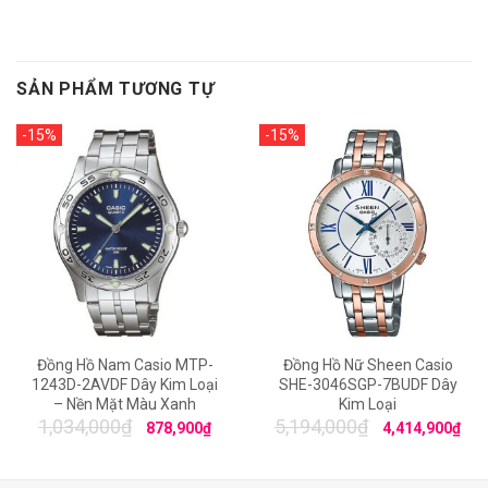
SẢN PHẨM TƯƠNG TỰ
-15%
-15%
Đồng Hồ Nam Casio MTP-
Đồng Hồ Nữ Sheen Casio
1243D-2AVDF Dây Kim Loại
SHE-3046SGP-7BUDF Dây
– Nền Mặt Màu Xanh
Kim Loại
1,034,000
₫
5,194,000
₫
878,900
₫
4,414,900
₫