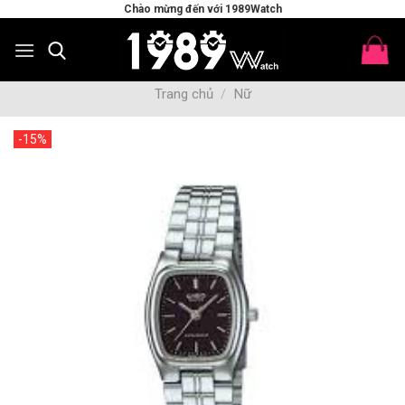
Skip
Chào mừng đến với 1989Watch
to
content
Trang chủ
/
Nữ
-15%