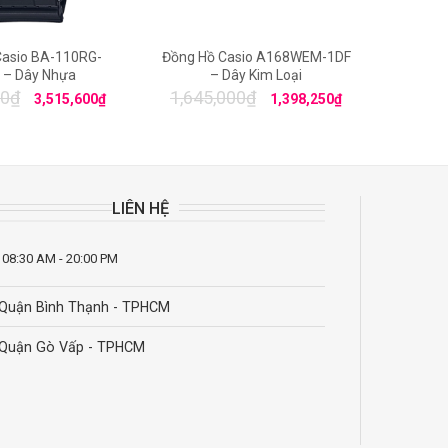
Casio BA-110RG-
Đồng Hồ Casio A168WEM-1DF
Đồng 
 – Dây Nhựa
– Dây Kim Loại
3056PGL
00
₫
1,645,000
₫
3,515,600
₫
1,398,250
₫
LIÊN HỆ
 08:30 AM - 20:00 PM
Quận Bình Thạnh - TPHCM
Quận Gò Vấp - TPHCM