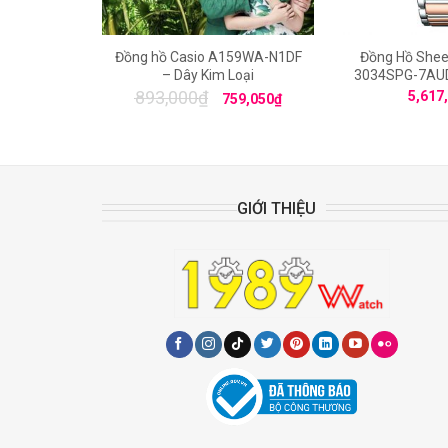
Đồng hồ Casio A159WA-N1DF
Đồng Hồ Shee
– Dây Kim Loại
3034SPG-7AUD
893,000
₫
5,617
759,050
₫
GIỚI THIỆU