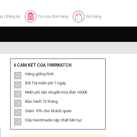
ập
|
Đăng ký
Tra cứu đơn hàng
Giỏ hàng
6 CAM KẾT CỦA 1989WATCH
Hàng giống hình
Đổi Trả miễn phí 7 ngày
Miễn phí vận chuyển hóa đơn >600k
Bảo hành 12 tháng
Giảm 10% cho khách quen
m Loại Nữ số lượng
Dây Handmade cập nhật liên tục