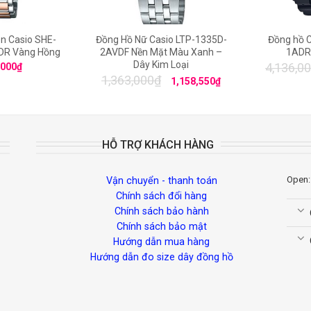
n Casio SHE-
Đồng Hồ Nữ Casio LTP-1335D-
Đồng hồ 
R Vàng Hồng
2AVDF Nền Mặt Màu Xanh –
1ADR
Dây Kim Loại
4,136,0
,000
₫
1,363,000
₫
1,158,550
₫
HỖ TRỢ KHÁCH HÀNG
Open:
Vận chuyển - thanh toán
Chính sách đổi hàng
Chính sách bảo hành
Chính sách bảo mật
Hướng dẫn mua hàng
Hướng dẫn đo size dây đồng hồ