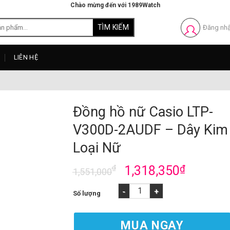
Chào mừng đến với 1989Watch
Đăng nh
LIÊN HỆ
Đồng hồ nữ Casio LTP-
V300D-2AUDF – Dây Kim
Loại Nữ
₫
1,318,350
₫
1,551,000
Đồng hồ nữ Casio LTP-V300D-2AUDF - Dây Ki
MUA NGAY