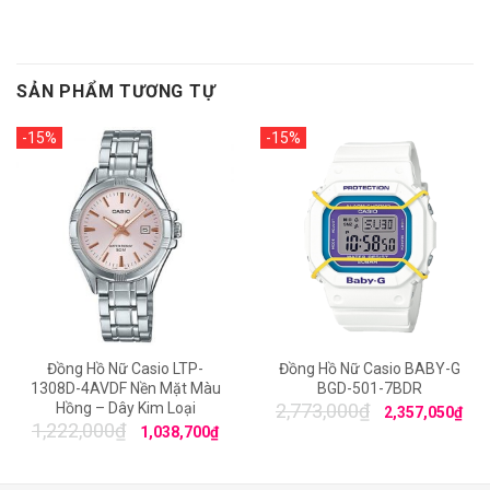
SẢN PHẨM TƯƠNG TỰ
-15%
-15%
Đồng Hồ Nữ Casio LTP-
Đồng Hồ Nữ Casio BABY-G
1308D-4AVDF Nền Mặt Màu
BGD-501-7BDR
Hồng – Dây Kim Loại
2,773,000
₫
2,357,050
₫
1,222,000
₫
1,038,700
₫