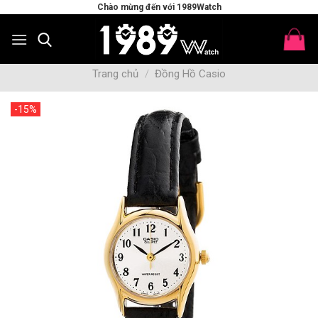
Skip
Chào mừng đến với 1989Watch
to
content
Trang chủ
/
Đồng Hồ Casio
-15%