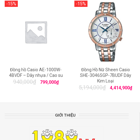
-15%
-15%
Đồng hồ Casio AE-1000W-
Đồng Hồ Nữ Sheen Casio
4BVDF – Dây nhựa / Cao su
SHE-3046SGP-7BUDF Dây
Kim Loại
940,000
₫
799,000
₫
5,194,000
₫
4,414,900
₫
GIỚI THIỆU