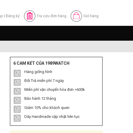
ập
|
Đăng ký
Tra cứu đơn hàng
Giỏ hàng
6 CAM KẾT CỦA 1989WATCH
Hàng giống hình
Đổi Trả miễn phí 7 ngày
Miễn phí vận chuyển hóa đơn >600k
Bảo hành 12 tháng
Giảm 10% cho khách quen
Dây Handmade cập nhật liên tục
Mặt xanh Tại 1989Watch số lượng