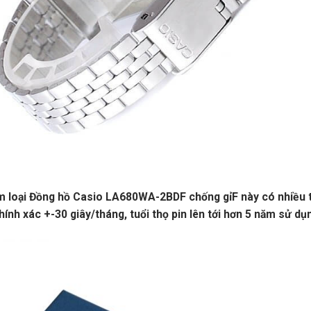
loại Đồng hồ Casio LA680WA-2BDF chống gỉF này có nhiều tí
hính xác +-30 giây/tháng, tuổi thọ pin lên tới hơn 5 năm sử dụ