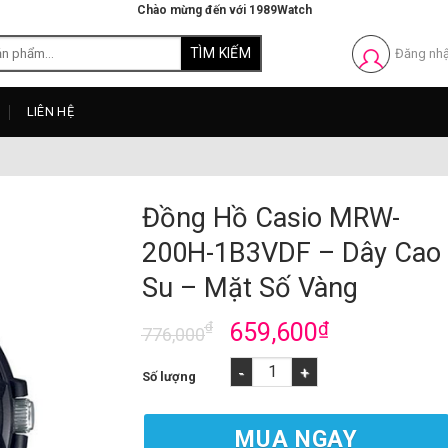
Chào mừng đến với 1989Watch
Đăng nh
LIÊN HỆ
Đồng Hồ Casio MRW-
200H-1B3VDF – Dây Cao
Su – Mặt Số Vàng
₫
659,600
₫
776,000
Đồng Hồ Casio MRW-200H-1B3VDF - Dây Cao 
MUA NGAY