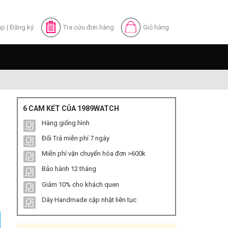
ập
|
Đăng ký
Tra cứu đơn hàng
Giỏ hàng
6 CAM KẾT CỦA 1989WATCH
Hàng giống hình
Đổi Trả miễn phí 7 ngày
Miễn phí vận chuyển hóa đơn >600k
Bảo hành 12 tháng
Giảm 10% cho khách quen
Su - Mặt Số Vàng số lượng
Dây Handmade cập nhật liên tục