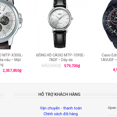
O MTP-X300L-
ĐỒNG HỒ CASIO MTP-1095E-
Casio Ed
da nâu – Mặt
7ADF – Dây da
1AVUDF –
ng
682,000
₫
579,700
₫
4,
2,057,850
₫
HỖ TRỢ KHÁCH HÀNG
Open:
Vận chuyển - thanh toán
Chính sách đổi hàng