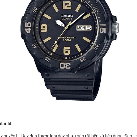
ắt mắt
huyền bí. Dây đeo thược loại dây nhựa nên rất bền và tiện dụng. Đem l