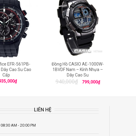
ifice EFR-561PB-
Đồng Hồ CASIO AE-1000W-
Đồng h
 Dây Cao Su Cao
1BVDF Nam – Kính Nhựa –
556DB-
Cấp
Dây Cao Su
940,000
₫
935,000
₫
799,000
₫
LIÊN HỆ
 08:30 AM - 20:00 PM