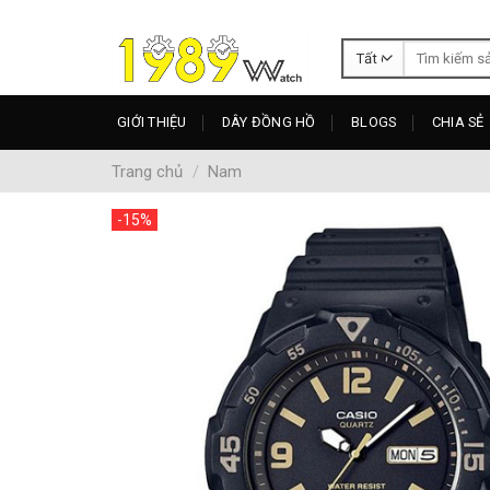
Skip
to
Tìm
content
kiếm:
GIỚI THIỆU
DÂY ĐỒNG HỒ
BLOGS
CHIA SẺ
Trang chủ
/
Nam
-15%