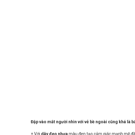
Đập vào mắt người nhìn với vẻ bề ngoài cũng khá là b
+ Với
dây đeo nhựa
màu đen tạo cảm giác mạnh mẽ đầy 