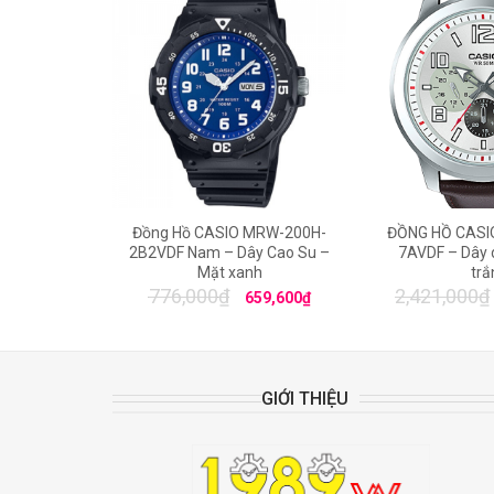
Đồng Hồ CASIO MRW-200H-
ĐỒNG HỒ CASI
2B2VDF Nam – Dây Cao Su –
7AVDF – Dây 
Mặt xanh
trắ
776,000
₫
2,421,000
₫
659,600
₫
GIỚI THIỆU