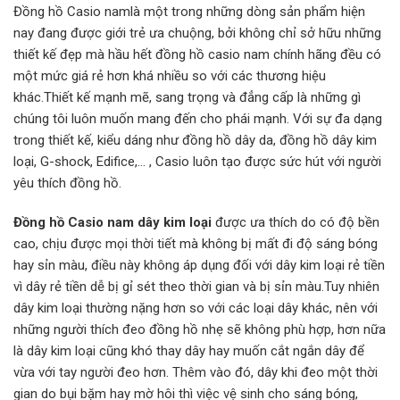
Đồng hồ Casio namlà một trong những dòng sản phẩm hiện
nay đang được giới trẻ ưa chuộng, bởi không chỉ sở hữu những
thiết kế đẹp mà hầu hết đồng hồ casio nam chính hãng đều có
một mức giá rẻ hơn khá nhiều so với các thương hiệu
khác.Thiết kế mạnh mẽ, sang trọng và đẳng cấp là những gì
chúng tôi luôn muốn mang đến cho phái mạnh. Với sự đa dạng
trong thiết kế, kiểu dáng như đồng hồ dây da, đồng hồ dây kim
loại, G-shock, Edifice,… , Casio luôn tạo được sức hút với người
yêu thích đồng hồ.
Đồng hồ Casio nam dây kim loại
được ưa thích do có độ bền
cao, chịu được mọi thời tiết mà không bị mất đi độ sáng bóng
hay sỉn màu, điều này không áp dụng đối với dây kim loại rẻ tiền
vì dây rẻ tiền dễ bị gỉ sét theo thời gian và bị sỉn màu.Tuy nhiên
dây kim loại thường nặng hơn so với các loại dây khác, nên với
những người thích đeo đồng hồ nhẹ sẽ không phù hợp, hơn nữa
là dây kim loại cũng khó thay dây hay muốn cắt ngắn dây để
vừa với tay người đeo hơn. Thêm vào đó, dây khi đeo một thời
gian do bụi bặm hay mờ hôi thì việc vệ sinh cho sáng bóng,