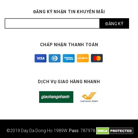
ĐĂNG KÝ NHẬN TIN KHUYỄN MÃI
CHẤP NHẬN THANH TOÁN
DỊCH VỤ GIAO HÀNG NHANH
©2019 Day Da Dong Ho
1989W
Pass
: 787978