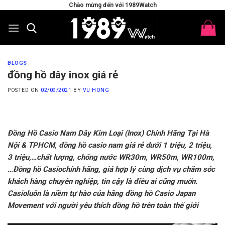
Skip
Chào mừng đến với 1989Watch
to
content
BLOGS
đồng hồ dây inox giá rẻ
POSTED ON
02/09/2021
BY
VU HONG
Đồng Hồ Casio Nam Dây Kim Loại (Inox) Chính Hãng Tại Hà
Nội & TPHCM, đồng hồ casio nam giá rẻ dưới 1 triệu, 2 triệu,
3 triệu,…chất lượng, chống nước WR30m, WR50m, WR100m,
…Đồng hồ Casiochính hãng, giá hợp lý cùng dịch vụ chăm sóc
khách hàng chuyên nghiệp, tin cậy là điều ai cũng muốn.
Casioluôn là niềm tự hào của hãng đồng hồ Casio Japan
Movement với người yêu thích đồng hồ trên toàn thế giới