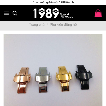
Skip
Chào mừng đến với 1989Watch
to
content
Trang chủ
/
Phụ kiện đồng hồ