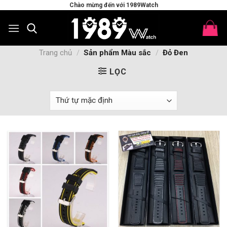
Skip
Chào mừng đến với 1989Watch
to
content
Trang chủ
/
Sản phẩm Màu sắc
/
Đỏ Đen
LỌC