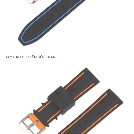
DÂY CAO SU VIỀN SỌC -XANH