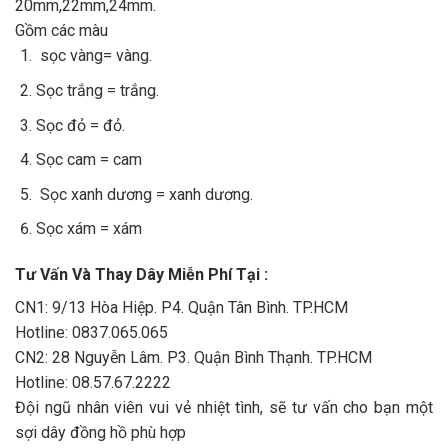
20mm,22mm,24mm.
Gồm các màu
sọc vàng= vàng.
Sọc trắng = trắng.
Sọc đỏ = đỏ.
Sọc cam = cam
Sọc xanh dương = xanh dương.
Sọc xám = xám
Tư Vấn Và Thay Dây Miễn Phí Tại :
CN1: 9/13 Hòa Hiệp. P4. Quận Tân Bình. TP.HCM
Hotline: 0837.065.065
CN2: 28 Nguyễn Lâm. P3. Quận Bình Thạnh. TP.HCM
Hotline: 08.57.67.2222
Đội ngũ nhân viên vui vẻ nhiệt tình, sẽ tư vấn cho bạn một
sợi dây đồng hồ phù hợp