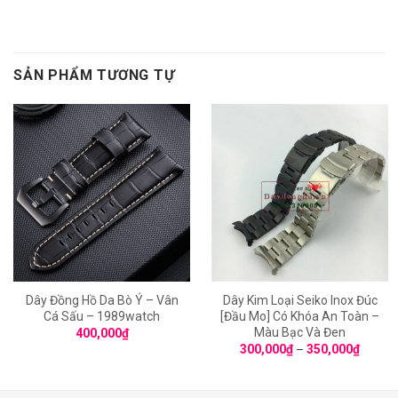
SẢN PHẨM TƯƠNG TỰ
Dây Đồng Hồ Da Bò Ý – Vân
Dây Kim Loại Seiko Inox Đúc
Cá Sấu – 1989watch
[Đầu Mo] Có Khóa An Toàn –
Màu Bạc Và Đen
400,000
₫
300,000
₫
–
350,000
₫