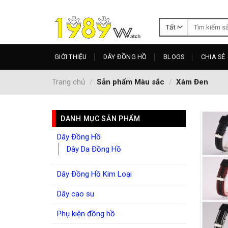
Skip
to
Tìm
content
kiếm:
GIỚI THIỆU
DÂY ĐỒNG HỒ
BLOGS
CHIA SẺ
Trang chủ
/
Sản phẩm Màu sắc
/
Xám Đen
DANH MỤC SẢN PHẨM
Dây Đồng Hồ
Dây Da Đồng Hồ
Dây Đồng Hồ Kim Loại
Dây cao su
Phụ kiện đồng hồ