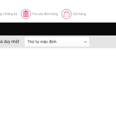
ập
|
Đăng ký
Tra cứu đơn hàng
Giỏ hàng
uả duy nhất