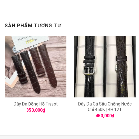
SẢN PHẨM TƯƠNG TỰ
Dây Da Đồng Hồ Tissot
Dây Da Cá Sấu Chống Nước
Chỉ 450K | BH 12T
350,000
₫
450,000
₫