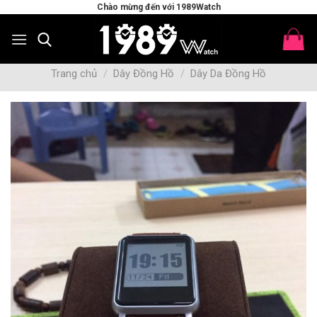
Skip
Chào mừng đến với 1989Watch
to
content
Trang chủ
/
Dây Đồng Hồ
/
Dây Da Đồng Hồ