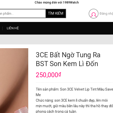
Chào mừng đến với 1989Watch
Đăng nh
LIÊN HỆ
3CE Bất Ngờ Tung Ra
BST Son Kem Lì Đốn
250,000
₫
Tên sản phẩm: Son 3CE Velvet Lip Tint Màu Sav
Me
Chức năng: son 3CE kem lì chuẩn đẹp, lên môi
mịn mướt, giữ màu bền lâu này thì tha hồ thay đổ
phong cách trong cả tuần.