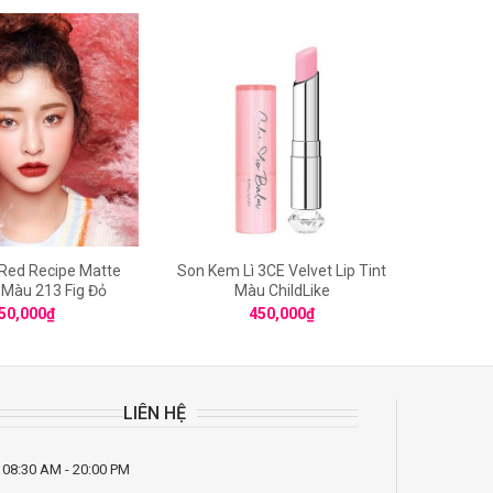
 Red Recipe Matte
Son Kem Lì 3CE Velvet Lip Tint
Shise
r Màu 213 Fig Đỏ
Màu ChildLike
50,000
₫
450,000
₫
LIÊN HỆ
 08:30 AM - 20:00 PM