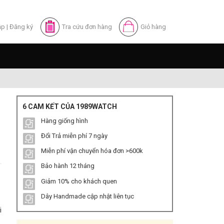
ập
|
Đăng ký
Tra cứu đơn hàng
Giỏ hàng
6 CAM KẾT CỦA 1989WATCH
Hàng giống hình
Đổi Trả miễn phí 7 ngày
Miễn phí vận chuyển hóa đơn >600k
Bảo hành 12 tháng
e
Giảm 10% cho khách quen
Dây Handmade cập nhật liên tục
i