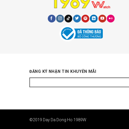
ĐĂNG KÝ NHẬN TIN KHUYỄN MÃI
©2019 Day Da Dong Ho
1989W