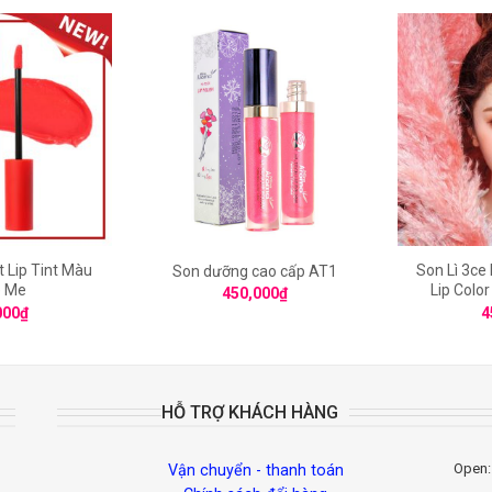
 Lip Tint Màu
Son Lì 3ce
Son dưỡng cao cấp AT1
 Me
Lip Colo
450,000
₫
000
₫
4
HỖ TRỢ KHÁCH HÀNG
Open:
Vận chuyển - thanh toán