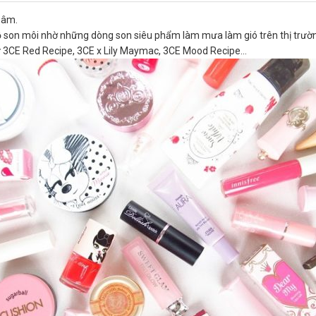
sâm.
đồ son môi nhờ những dòng son siêu phẩm làm mưa làm gió trên thị trườ
hư 3CE Red Recipe, 3CE x Lily Maymac, 3CE Mood Recipe…