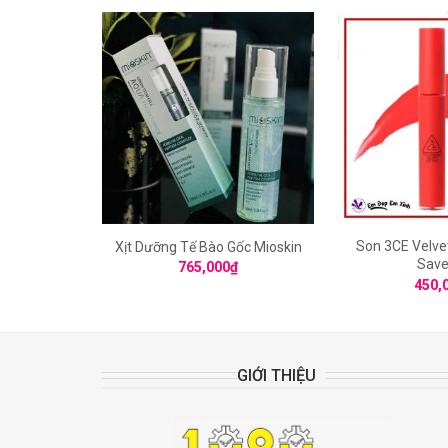
Son 3CE Velvet
Xịt Dưỡng Tế Bào Gốc Mioskin
Save
765,000
₫
450,
GIỚI THIỆU