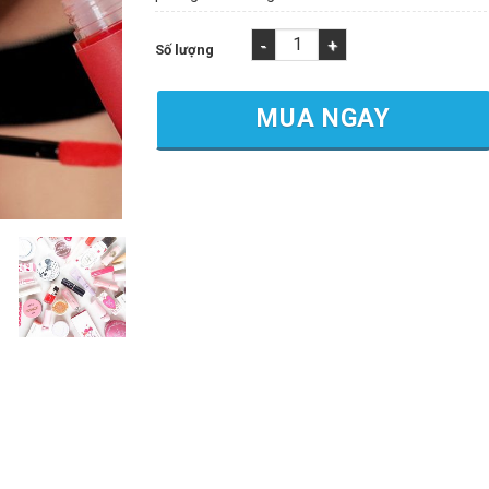
3CE Bất Ngờ Tung Ra BST Son Kem Lì Đốn s
MUA NGAY