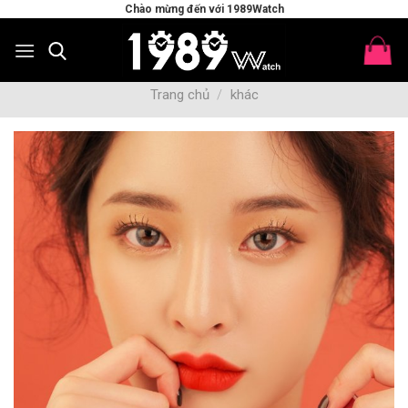
Skip
Chào mừng đến với 1989Watch
to
content
Trang chủ
/
khác