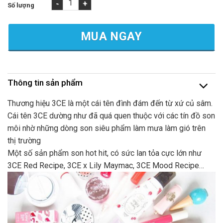
Son Kem Mac Fashion Legacy Màu Cam – 5ml số lượng
MUA NGAY
Thông tin sản phẩm
Thương hiệu 3CE là một cái tên đình đám đến từ xứ củ sâm.
Cái tên 3CE dường như đã quá quen thuộc với các tín đồ son
môi nhờ những dòng son siêu phẩm làm mưa làm gió trên
thị trường
Một số sản phẩm son hot hit, có sức lan tỏa cực lớn như
3CE Red Recipe, 3CE x Lily Maymac, 3CE Mood Recipe…