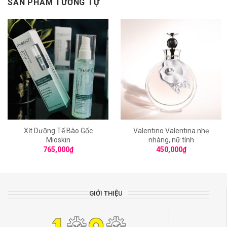
SẢN PHẨM TƯƠNG TỰ
Xịt Dưỡng Tế Bào Gốc
Valentino Valentina nhẹ
Mioskin
nhàng, nữ tính
765,000
₫
450,000
₫
GIỚI THIỆU