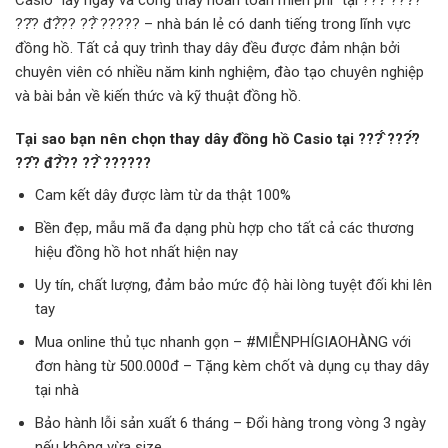
??̂? đ?̂̀?? ??̂̀ ????? – nhà bán lẻ có danh tiếng trong lĩnh vực
đồng hồ. Tất cả quy trình thay dây đều được đảm nhận bởi
chuyên viên có nhiều năm kinh nghiệm, đào tạo chuyên nghiệp
và bài bản về kiến thức và kỹ thuật đồng hồ.
Tại sao bạn nên chọn thay dây đồng hồ Casio tại ???̂́ ???̛́?
??̂? đ?̂̀?? ??̂̀ ??????
Cam kết dây được làm từ da thật 100%
Bền đẹp, mẫu mã đa dạng phù hợp cho tất cả các thương
hiệu đồng hồ hot nhất hiện nay
Uy tín, chất lượng, đảm bảo mức độ hài lòng tuyệt đối khi lên
tay
Mua online thủ tục nhanh gọn – #MIỄNPHÍGIAOHÀNG với
đơn hàng từ 500.000đ – Tặng kèm chốt và dụng cụ thay dây
tại nhà
Bảo hành lỗi sản xuất 6 tháng – Đổi hàng trong vòng 3 ngày
nếu không vừa size