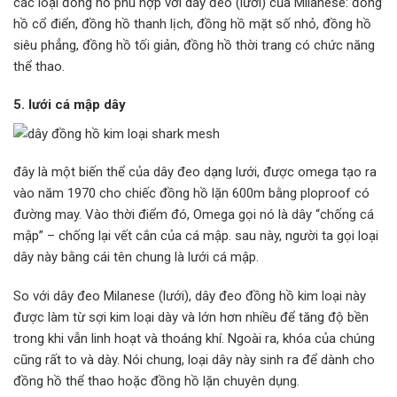
các loại đồng hồ phù hợp với dây đeo (lưới) của Milanese: đồng
hồ cổ điển, đồng hồ thanh lịch, đồng hồ mặt số nhỏ, đồng hồ
siêu phẳng, đồng hồ tối giản, đồng hồ thời trang có chức năng
thể thao.
5. lưới cá mập dây
đây là một biến thể của dây đeo dạng lưới, được omega tạo ra
vào năm 1970 cho chiếc đồng hồ lặn 600m bằng ploproof có
đường may. Vào thời điểm đó, Omega gọi nó là dây “chống cá
mập” – chống lại vết cắn của cá mập. sau này, người ta gọi loại
dây này bằng cái tên chung là lưới cá mập.
So với dây đeo Milanese (lưới), dây đeo đồng hồ kim loại này
được làm từ sợi kim loại dày và lớn hơn nhiều để tăng độ bền
trong khi vẫn linh hoạt và thoáng khí. Ngoài ra, khóa của chúng
cũng rất to và dày. Nói chung, loại dây này sinh ra để dành cho
đồng hồ thể thao hoặc đồng hồ lặn chuyên dụng.