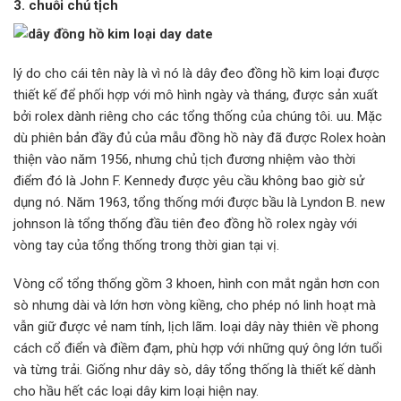
3. chuỗi chủ tịch
lý do cho cái tên này là vì nó là dây đeo đồng hồ kim loại được
thiết kế để phối hợp với mô hình ngày và tháng, được sản xuất
bởi rolex dành riêng cho các tổng thống của chúng tôi. uu. Mặc
dù phiên bản đầy đủ của mẫu đồng hồ này đã được Rolex hoàn
thiện vào năm 1956, nhưng chủ tịch đương nhiệm vào thời
điểm đó là John F. Kennedy được yêu cầu không bao giờ sử
dụng nó. Năm 1963, tổng thống mới được bầu là Lyndon B. new
johnson là tổng thống đầu tiên đeo đồng hồ rolex ngày với
vòng tay của tổng thống trong thời gian tại vị.
Vòng cổ tổng thống gồm 3 khoen, hình con mắt ngắn hơn con
sò nhưng dài và lớn hơn vòng kiềng, cho phép nó linh hoạt mà
vẫn giữ được vẻ nam tính, lịch lãm. loại dây này thiên về phong
cách cổ điển và điềm đạm, phù hợp với những quý ông lớn tuổi
và từng trải. Giống như dây sò, dây tổng thống là thiết kế dành
cho hầu hết các loại dây kim loại hiện nay.