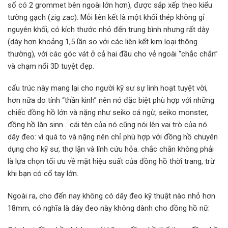
số có 2 grommet bên ngoài lớn hơn), được sắp xếp theo kiểu
tường gạch (zig zac). Mỗi liên kết là một khối thép không gỉ
nguyên khối, có kích thước nhỏ đến trung bình nhưng rất dày
(dày hơn khoảng 1,5 lần so với các liên kết kim loại thông
thường), với các góc vát ở cả hai đầu cho vẻ ngoài “chắc chắn”
và chạm nổi 3D tuyệt đẹp.
cấu trúc này mang lại cho người kỹ sư sự linh hoạt tuyệt vời,
hơn nữa do tính “thần kinh” nên nó đặc biệt phù hợp với những
chiếc đồng hồ lớn và nặng như seiko cá ngừ, seiko monster,
đồng hồ lặn sinn… cái tên của nó cũng nói lên vai trò của nó.
dây đeo: vì quá to và nặng nên chỉ phù hợp với đồng hồ chuyên
dụng cho kỹ sư, thợ lặn và lính cứu hỏa. chắc chắn không phải
là lựa chọn tối ưu về mặt hiệu suất của đồng hồ thời trang, trừ
khi bạn có cổ tay lớn.
Ngoài ra, cho đến nay không có dây đeo kỹ thuật nào nhỏ hơn
18mm, có nghĩa là dây đeo này không dành cho đồng hồ nữ.