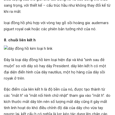
sang trọng, với thiết kế – cấu trúc hầu như không thay đổi kể từ
khi ra mắt.
loại đồng hồ phù hợp với vòng tay gỗ sồi hoàng gia: audemars
piguet royal oak hoặc các phiên bản tưởng nhớ của nó.
8. chuỗi liên kết h
Đây là loại dây đồng hồ kim loại hiện đại và khá “sinh sau đẻ
muộn” so với dây sò hay dây President. dây liên kết h có một
đại diện điển hình của dây nautilus, một họ hàng của dây sồi
royak ở trên.
Đặc điểm của liên kết h là độ bền của nó, được tạo thành từ
các “mắt h” và “mắt nối hình chữ nhật” tham gia vào “mắt h”. do
kích thước mắt dây lớn nên số lượng mắt dây cũng ít gây mất
tính linh hoạt do khó điều chỉnh độ dài của dây cho vừa tay.
ngược lại, kết cấu h có nghĩa là lực kéo tác dụng lên chân cáp