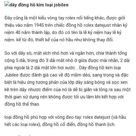
Đây cũng là một kiểu vòng tay rolex nổi tiếng khác, được giới
thiệu vào năm 1945 trên chiếc đồng hồ rolex datejust nhân kỷ
niệm 40 năm thành lập, do đó có tên là lễ kỷ niệm hay lễ kỷ
niệm. kể từ đó, thiết kế của nó hầu như không thay đổi.
So với dây sò, mắt xích nhỏ hơn và ngắn hơn, chia thành tổng
cộng 5 dải, trong đó 3 dải mắt nhỏ ở giữa được mài nhẵn, 2 dải
phía ngoài là 2 dải mắt lớn hơi xước. . Dây đồng hồ kim loại
Jubilee được đánh giá cao về độ mềm dẻo, sang trọng và đặc
biệt là hiệu ứng tương phản của lớp dây sáng bóng và sọc xen
kẽ trên dây. nhược điểm của nó là dễ bị giãn và lỏng ra sau một
thời gian sử dụng nên không được tối ưu lắm khi kết hợp với
đồng hồ thể thao.
loại đồng hồ phù hợp với vòng đeo tay: rolex datejust (và hầu
hết các loại rolex), đồng hồ cổ điển, đồng hồ thanh lịch.