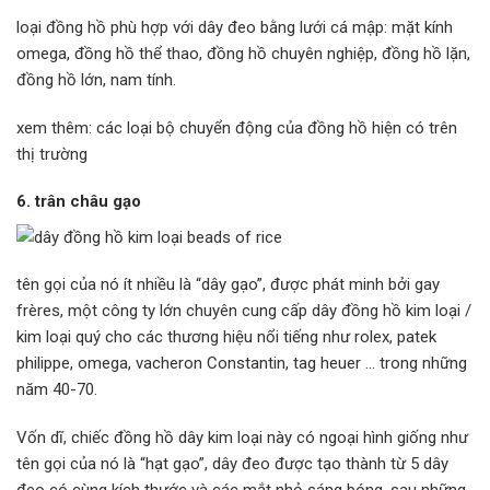
loại đồng hồ phù hợp với dây đeo bằng lưới cá mập: mặt kính
omega, đồng hồ thể thao, đồng hồ chuyên nghiệp, đồng hồ lặn,
đồng hồ lớn, nam tính.
xem thêm: các loại bộ chuyển động của đồng hồ hiện có trên
thị trường
6. trân châu gạo
tên gọi của nó ít nhiều là “dây gạo”, được phát minh bởi gay
frères, một công ty lớn chuyên cung cấp dây đồng hồ kim loại /
kim loại quý cho các thương hiệu nổi tiếng như rolex, patek
philippe, omega, vacheron Constantin, tag heuer … trong những
năm 40-70.
Vốn dĩ, chiếc đồng hồ dây kim loại này có ngoại hình giống như
tên gọi của nó là “hạt gạo”, dây đeo được tạo thành từ 5 dây
đeo có cùng kích thước và các mắt nhỏ sáng bóng. sau những