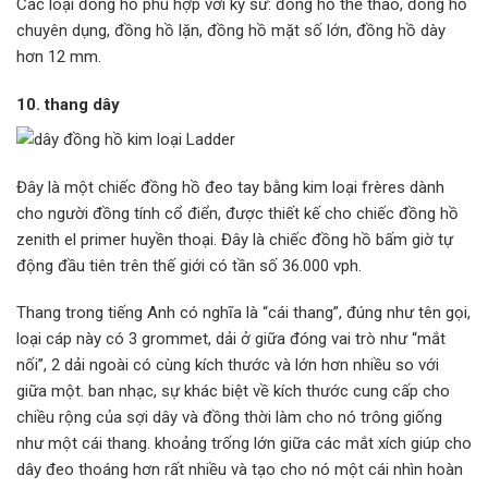
Các loại đồng hồ phù hợp với kỹ sư: đồng hồ thể thao, đồng hồ
chuyên dụng, đồng hồ lặn, đồng hồ mặt số lớn, đồng hồ dày
hơn 12 mm.
10. thang dây
Đây là một chiếc đồng hồ đeo tay bằng kim loại frères dành
cho người đồng tính cổ điển, được thiết kế cho chiếc đồng hồ
zenith el primer huyền thoại. Đây là chiếc đồng hồ bấm giờ tự
động đầu tiên trên thế giới có tần số 36.000 vph.
Thang trong tiếng Anh có nghĩa là “cái thang”, đúng như tên gọi,
loại cáp này có 3 grommet, dải ở giữa đóng vai trò như “mắt
nối”, 2 dải ngoài có cùng kích thước và lớn hơn nhiều so với
giữa một. ban nhạc, sự khác biệt về kích thước cung cấp cho
chiều rộng của sợi dây và đồng thời làm cho nó trông giống
như một cái thang. khoảng trống lớn giữa các mắt xích giúp cho
dây đeo thoáng hơn rất nhiều và tạo cho nó một cái nhìn hoàn