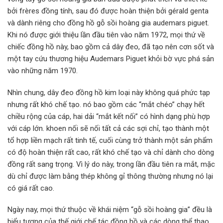
bởi frères đồng tính, sau đó được hoàn thiện bởi gérald genta
và dành riêng cho đồng hồ gỗ sồi hoàng gia audemars piguet.
Khi nó được giới thiệu lần đầu tiên vào năm 1972, mọi thứ về
chiếc đồng hồ này, bao gồm cả dây đeo, đã tạo nên cơn sốt và
một tay cứu thương hiệu Audemars Piguet khỏi bờ vực phá sản
vào những năm 1970.
Nhìn chung, dây đeo đồng hồ kim loại này không quá phức tạp
nhưng rất khó chế tạo. nó bao gồm các “mắt chéo” chạy hết
chiều rộng của cáp, hai dải “mắt kết nối” có hình dạng phù hợp
với cáp lớn. khoen nối sẽ nối tất cả các sợi chỉ, tạo thành một
tổ hợp liền mạch rất tinh tế, cuối cùng trở thành một sản phẩm
có độ hoàn thiện rất cao, rất khó chế tạo và chỉ dành cho dòng
đồng rất sang trọng. Vì lý do này, trong lần đầu tiên ra mắt, mặc
dù chỉ được làm bằng thép không gỉ thông thường nhưng nó lại
có giá rất cao.
Ngày nay, mọi thứ thuộc về khái niệm “gỗ sồi hoàng gia” đều là
biểu tượng của thế giới chế tác đồng hồ và các dòng thể thao