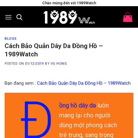
Skip
Chào mừng đến với 1989Watch
to
content
BLOGS
Cách Bảo Quản Dây Da Đồng Hồ –
1989Watch
POSTED ON
01/12/2019
BY
VU HONG
Bạn đang xem :
Cách Bảo Quản Dây Da Đồng Hồ – 1989Watch
Đ
ồng hồ dây da
luôn
mang lại cho người
dùng một phong cách
trẻ trung, sang trọng