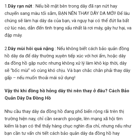
1.
Dây rạn nứt
: Nếu bề mặt bên trong dây đã rạn nứt hay
chuyển sang màu tối sẫm, BẠN NÊN THAY DÂY DA MỚI! Để lâu
chúng sẽ làm hại dây da của bạn, và nguy hại có thể đứt lìa bất
cứ lúc nào, dẫn đến tình trạng xấu nhất là rơi máy, gây hư hại, va
đập máy.
2.
Dây mùi hôi quá nặng
: Nếu không biết cách bảo quản đồng
hồ dây da để dây thường xuyên tiếp xúc với hơi ẩm, hoặc dây
da đồng hồ gặp nước nhưng không xử lý làm khô kịp thời, dây
sẽ “bốc mùi” vô cùng khó chịu. Và bạn chắc chắn phải thay dây
gấp – nếu muốn thoải mái sử dụng!
Vậy thì khi đồng hồ hỏng dây thì nên thay ở đâu? Cách Bảo
Quản Dây Da Đồng Hồ
Nhu cầu thay dây da đồng hồ đang phổ biến rộng rãi trên thị
trường hiện nay, chỉ cần search google, lên mạng xã hội tìm
kiếm là bạn có thể thấy hàng chục nghìn địa chỉ, nhưng nếu như
bạn cần tư vấn chi tiết cách bảo quản dây da đồng hồ hay