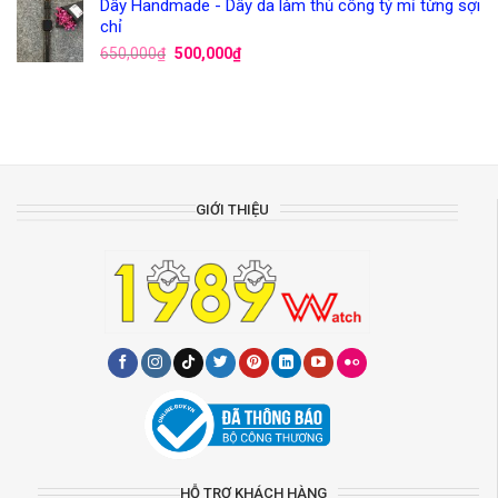
Dây Handmade - Dây da làm thủ công tỷ mỉ từng sợi
chỉ
650,000
₫
500,000
₫
GIỚI THIỆU
HỖ TRỢ KHÁCH HÀNG