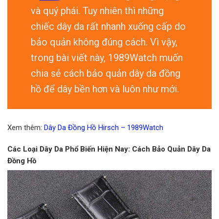
và quý phái. Tuy nhiên thì những
chiếc dây da rất nhanh xuống cấp do
bảo quản không đúng cách. Vì vậy,
trong bài viết này, 1989Watch muốn
chia sẻ cách bảo quản dây da đồng
hồ để dây bền hơn và luôn như mới.
Xem thêm:
Dây Da Đồng Hồ Hirsch – 1989Watch
Các Loại Dây Da Phổ Biến Hiện Nay: Cách Bảo Quản Dây Da
Đồng Hồ