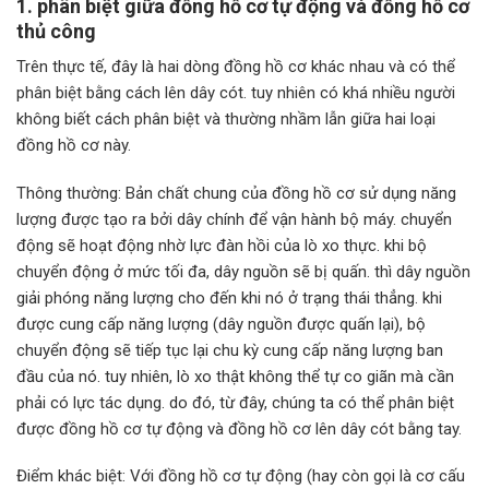
1. phân biệt giữa đồng hồ cơ tự động và đồng hồ cơ
thủ công
Trên thực tế, đây là hai dòng đồng hồ cơ khác nhau và có thể
phân biệt bằng cách lên dây cót. tuy nhiên có khá nhiều người
không biết cách phân biệt và thường nhầm lẫn giữa hai loại
đồng hồ cơ này.
Thông thường: Bản chất chung của đồng hồ cơ sử dụng năng
lượng được tạo ra bởi dây chính để vận hành bộ máy. chuyển
động sẽ hoạt động nhờ lực đàn hồi của lò xo thực. khi bộ
chuyển động ở mức tối đa, dây nguồn sẽ bị quấn. thì dây nguồn
giải phóng năng lượng cho đến khi nó ở trạng thái thẳng. khi
được cung cấp năng lượng (dây nguồn được quấn lại), bộ
chuyển động sẽ tiếp tục lại chu kỳ cung cấp năng lượng ban
đầu của nó. tuy nhiên, lò xo thật không thể tự co giãn mà cần
phải có lực tác dụng. do đó, từ đây, chúng ta có thể phân biệt
được đồng hồ cơ tự động và đồng hồ cơ lên ​​dây cót bằng tay.
Điểm khác biệt: Với đồng hồ cơ tự động (hay còn gọi là cơ cấu