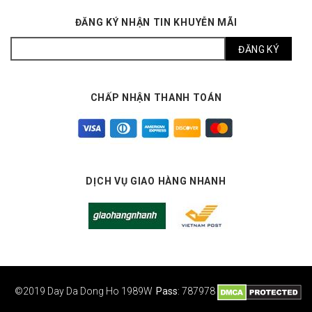
ĐĂNG KÝ NHẬN TIN KHUYỄN MÃI
CHẤP NHẬN THANH TOÁN
DỊCH VỤ GIAO HÀNG NHANH
©2019 Day Da Dong Ho
1989W
Pass
: 787978