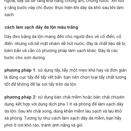
ngoài, dây da sẽ tăng khả năng chống ẩm, chống nước. Xin lưu
ý rằng bước này chỉ được thực hiện khi dây da khô sau khi làm
sạch.
cách làm sạch dây da lộn màu trắng
Dây đeo bằng da lộn mang đến cho người đeo vẻ cổ điển, cổ
điển. nhưng với bề mặt nhám dễ hút nước, đây là chất liệu dễ bị
bám bẩn và cần có phương pháp làm sạch khác. Đây là các
bước cho sơn dương.
phương pháp 1:
sử dụng tẩy, tẩy. một mẹo khá hay và đơn giản
là dùng cục tẩy để tẩy vết bẩn. bạn nên chọn loại tẩy chất lượng
tốt để không để lại sợi tẩy trên da lộn.
phương pháp 2:
sử dụng bàn chải mềm hoặc bàn chải chuyên
dụng. kết hợp với dung dịch pha 1 ít xà phòng để làm sạch dây
da lộn. Sau khi chải xong, dùng khăn mềm lau sạch và lau khô
xà phòng. Tương tự như cách làm sạch dây da mềm, bạn hãy
phơi ở nơi khô ráo, tránh ánh nắng và gió.