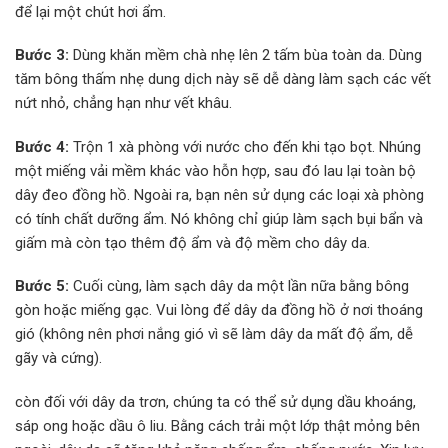
để lại một chút hơi ẩm.
Bước 3:
Dùng khăn mềm chà nhẹ lên 2 tấm bùa toàn da. Dùng
tăm bông thấm nhẹ dung dịch này sẽ dễ dàng làm sạch các vết
nứt nhỏ, chẳng hạn như vết khâu.
Bước 4:
Trộn 1 xà phòng với nước cho đến khi tạo bọt. Nhúng
một miếng vải mềm khác vào hỗn hợp, sau đó lau lại toàn bộ
dây đeo đồng hồ. Ngoài ra, bạn nên sử dụng các loại xà phòng
có tính chất dưỡng ẩm. Nó không chỉ giúp làm sạch bụi bẩn và
giấm mà còn tạo thêm độ ẩm và độ mềm cho dây da.
Bước 5:
Cuối cùng, làm sạch dây da một lần nữa bằng bông
gòn hoặc miếng gạc. Vui lòng để dây da đồng hồ ở nơi thoáng
gió (không nên phơi nắng gió vì sẽ làm dây da mất độ ẩm, dễ
gãy và cứng).
còn đối với dây da trơn, chúng ta có thể sử dụng dầu khoáng,
sáp ong hoặc dầu ô liu. Bằng cách trải một lớp thật mỏng bên