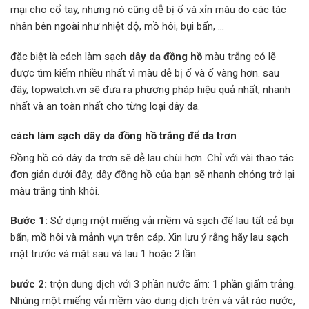
mại cho cổ tay, nhưng nó cũng dễ bị ố và xỉn màu do các tác
nhân bên ngoài như nhiệt độ, mồ hôi, bụi bẩn, …
đặc biệt là cách làm sạch
dây da đồng hồ
màu trắng có lẽ
được tìm kiếm nhiều nhất vì màu dễ bị ố và ố vàng hơn. sau
đây, topwatch.vn sẽ đưa ra phương pháp hiệu quả nhất, nhanh
nhất và an toàn nhất cho từng loại dây da.
cách làm sạch dây da đồng hồ trắng để da trơn
Đồng hồ có dây da trơn sẽ dễ lau chùi hơn. Chỉ với vài thao tác
đơn giản dưới đây, dây đồng hồ của bạn sẽ nhanh chóng trở lại
màu trắng tinh khôi.
Bước 1:
Sử dụng một miếng vải mềm và sạch để lau tất cả bụi
bẩn, mồ hôi và mảnh vụn trên cáp. Xin lưu ý rằng hãy lau sạch
mặt trước và mặt sau và lau 1 hoặc 2 lần.
bước 2:
trộn dung dịch với 3 phần nước ấm: 1 phần giấm trắng.
Nhúng một miếng vải mềm vào dung dịch trên và vắt ráo nước,