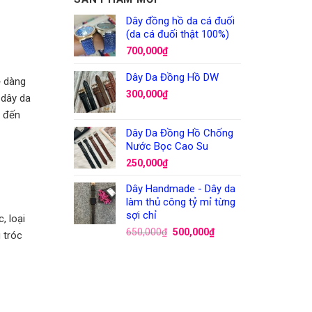
Dây đồng hồ da cá đuối
(da cá đuối thật 100%)
700,000
₫
Dây Da Đồng Hồ DW
ễ dàng
300,000
₫
 dây da
g đến
Dây Da Đồng Hồ Chống
Nước Bọc Cao Su
250,000
₫
Dây Handmade - Dây da
làm thủ công tỷ mỉ từng
sợi chỉ
, loại
650,000
₫
500,000
₫
 tróc