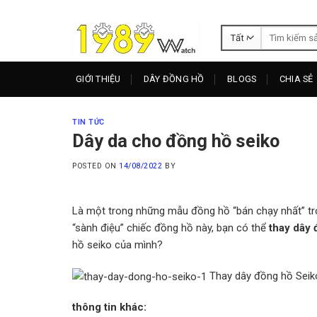
Skip
to
Tìm
content
kiếm:
GIỚI THIỆU
DÂY ĐỒNG HỒ
BLOGS
CHIA SẺ
TIN TỨC
Dây da cho đồng hồ seiko
POSTED ON
14/08/2022
BY
Là một trong những mẫu đồng hồ “bán chạy nhất” tron
“sành điệu” chiếc đồng hồ này, bạn có thể
thay dây 
hồ seiko của mình?
Thay dây đồng hồ Seik
thông tin khác: