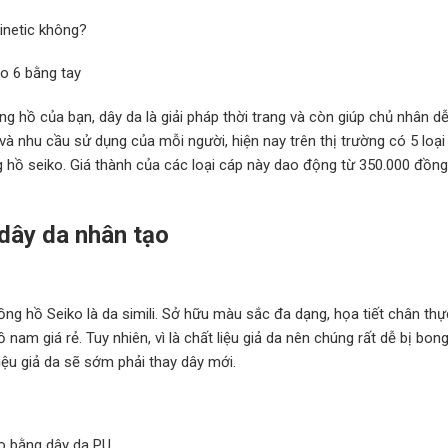
kinetic không?
o 6 bằng tay
 hồ của bạn, dây da là giải pháp thời trang và còn giúp chủ nhân d
ế và nhu cầu sử dụng của mỗi người, hiện nay trên thị trường có 5 loại
g hồ seiko. Giá thành của các loại cáp này dao động từ 350.000 đồn
 dây da nhân tạo
ng hồ Seiko là da simili. Sở hữu màu sắc đa dạng, họa tiết chân thực
am giá rẻ. Tuy nhiên, vì là chất liệu giả da nên chúng rất dễ bị bong
ệu giả da sẽ sớm phải thay dây mới.
o bằng dây da PU