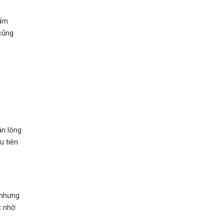
hấm
 cũng
ân lông
u tiên
 nhưng
t nhờ