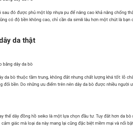
mili sau đó được phủ một lớp nhựa pu để nâng cao khả năng chống t
cũng có độ bền không cao, chỉ cần da simili lâu hơn một chút là bạn
dây da thật
o bằng dây da bò
y da bò thuộc tầm trung, không đắt nhưng chất lượng khá tốt: lỗ ch
ng đối bền. Do những ưu điểm trên nên dây da bò được nhiều người ư
ay thế dây đồng hồ seiko là một lựa chọn đầu tư. Tuy đắt hơn da bò
. cảm giác mà loại da này mang lại cũng đặc biệt mềm mại và nổi bậ