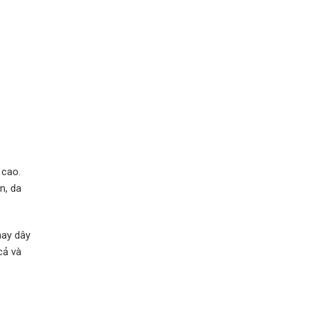
 cao.
n, da
hay dây
cả và