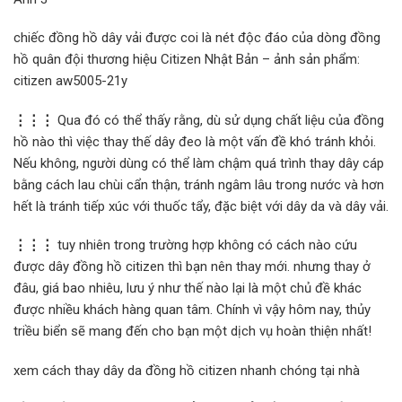
chiếc đồng hồ dây vải được coi là nét độc đáo của dòng đồng
hồ quân đội thương hiệu Citizen Nhật Bản – ảnh sản phẩm:
citizen aw5005-21y
⋮⋮⋮
Qua đó có thể thấy rằng, dù sử dụng chất liệu của đồng
hồ nào thì việc thay thế dây đeo là một vấn đề khó tránh khỏi.
Nếu không, người dùng có thể làm chậm quá trình thay dây cáp
bằng cách lau chùi cẩn thận, tránh ngâm lâu trong nước và hơn
hết là tránh tiếp xúc với thuốc tẩy, đặc biệt với dây da và dây vải.
⋮⋮⋮
tuy nhiên trong trường hợp không có cách nào cứu
được dây đồng hồ citizen thì bạn nên thay mới. nhưng thay ở
đâu, giá bao nhiêu, lưu ý như thế nào lại là một chủ đề khác
được nhiều khách hàng quan tâm. Chính vì vậy hôm nay, thủy
triều biển sẽ mang đến cho bạn một dịch vụ hoàn thiện nhất!
xem cách thay dây da đồng hồ citizen nhanh chóng tại nhà