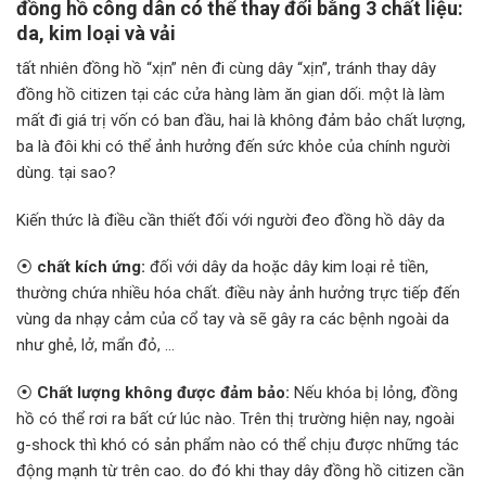
đồng hồ công dân có thể thay đổi bằng 3 chất liệu:
da, kim loại và vải
tất nhiên đồng hồ “xịn” nên đi cùng dây “xịn”, tránh thay dây
đồng hồ citizen tại các cửa hàng làm ăn gian dối. một là làm
mất đi giá trị vốn có ban đầu, hai là không đảm bảo chất lượng,
ba là đôi khi có thể ảnh hưởng đến sức khỏe của chính người
dùng. tại sao?
Kiến thức là điều cần thiết đối với người đeo đồng hồ dây da
⦿
chất kích ứng:
đối với dây da hoặc dây kim loại rẻ tiền,
thường chứa nhiều hóa chất. điều này ảnh hưởng trực tiếp đến
vùng da nhạy cảm của cổ tay và sẽ gây ra các bệnh ngoài da
như ghẻ, lở, mẩn đỏ, …
⦿
Chất lượng không được đảm bảo:
Nếu khóa bị lỏng, đồng
hồ có thể rơi ra bất cứ lúc nào. Trên thị trường hiện nay, ngoài
g-shock thì khó có sản phẩm nào có thể chịu được những tác
động mạnh từ trên cao. do đó khi thay dây đồng hồ citizen cần