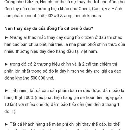
Giống như Citizen, Hirsch có thể là sự thay thế tốt cho đồng hồ
đeo tay của các thương hiệu khác như Orient, Casio, v.v. – ảnh
sản phẩm: orient ffd0j002w0 & amp; hirsch kansas
Nên thay dây da của đồng hồ citizen ở đâu?
► Những ai thắc mắc thay dây đồng hồ citizen ở đâu thì chắc
hẳn các bạn chưa biết, hải triêu là nhà phân phối chính thức của
nhiều thương hiệu dây đeo hàng đầu tại việt nam.
► trong đó có 2 thương hiệu chính và là 2 cái tên chiếm thị
phần lớn nhất trong số đó là dây hirsch và dây zrc. giá cả dao
động khoảng 500.000 vnd.
► Tất nhiên, tất cả các sản phẩm bán ra đều được đảm bảo là
hàng thật 100% (nếu phát hiện hàng giả sẽ hoàn tiền ngay gấp
10 lần) với nhiều chế độ đảm bảo hấp dẫn (lên đến 3 tháng 1
đổi 1).
► Tất cả khách hàng sẽ miễn phí chi phí thay thế cáp. lợi thế