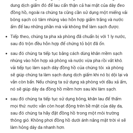
dung dịch giấm đó để lau cẩn thận cả hai mặt của dây đeo
đồng hồ, ngoài ra chúng ta cũng cần sử dụng một miếng vải
bông sạch có tâm nhúng vào hỗn hợp giấm trắng và nước
ấm để lau những phần mà vải không thể làm sạch được.
Tiếp theo, chúng ta pha xà phòng đã chuẩn bị với 1 ly nước,
sau đó trộn đều hỗn hợp để chứng tỏ bột đã ổn.
sau đó chúng ta tiếp tục bằng cách dùng khăn mềm sạch
nhúng vào hỗn hợp xà phòng và nước vừa pha rồi vắt khô.
vải tiếp tục làm sạch dây đồng hồ của chúng tôi. xà phòng
sẽ giúp chúng ta làm sạch dung dịch giấm khi nó bị dội lại và
vẫn còn bẩn. Nếu chúng ta sử dụng xà phòng với dầu xả ấm,
nó sẽ giúp dây da đồng hồ mềm hơn sau khi làm sạch.
sau đó chúng ta tiếp tục sử dụng bông, khăn lau để thấm
mọi thứ. nước vẫn còn hoạt động trên bề mặt của dây da,
sau đó chúng ta hãy đặt đồng hồ trong một môi trường
thông gió. Không phơi đồng hồ dưới ánh nắng mặt trời vì sẽ
làm hỏng dây da nhanh hơn.