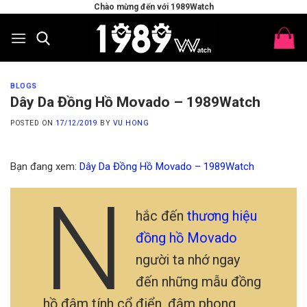
Skip
Chào mừng đến với 1989Watch
to
content
BLOGS
Dây Da Đồng Hồ Movado – 1989Watch
POSTED ON
17/12/2019
BY
VU HONG
Bạn đang xem:
Dây Da Đồng Hồ Movado – 1989Watch
N
hắc đến
thương hiệu
đồng hồ Movado
người ta nhớ ngay
đến những mẫu đồng
hồ đậm tính cổ điển, đậm phong