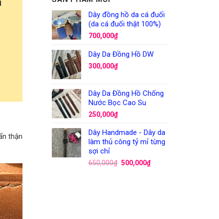
à
Dây đồng hồ da cá đuối
(da cá đuối thật 100%)
700,000
₫
Dây Da Đồng Hồ DW
300,000
₫
Dây Da Đồng Hồ Chống
Nước Bọc Cao Su
250,000
₫
Dây Handmade - Dây da
ẩn thận
làm thủ công tỷ mỉ từng
sợi chỉ
650,000
₫
500,000
₫