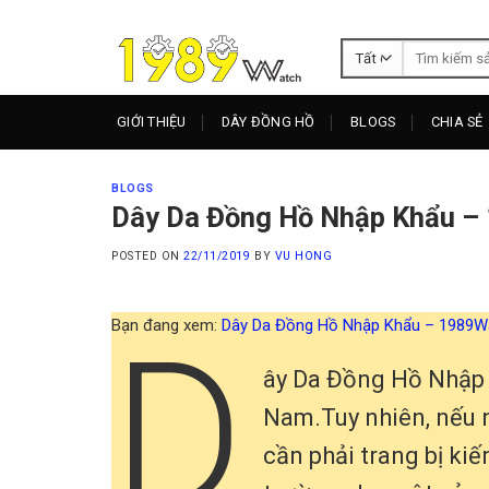
Skip
to
Tìm
content
kiếm:
GIỚI THIỆU
DÂY ĐỒNG HỒ
BLOGS
CHIA SẺ
BLOGS
Dây Da Đồng Hồ Nhập Khẩu –
POSTED ON
22/11/2019
BY
VU HONG
Bạn đang xem:
Dây Da Đồng Hồ Nhập Khẩu – 1989W
D
ây Da Đồng Hồ Nhập K
Nam.Tuy nhiên, nếu 
cần phải trang bị kiế