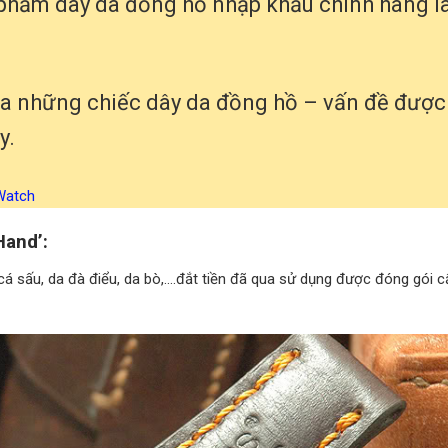
phẩm dây da đồng hồ nhập khẩu chính hãng l
a những chiếc dây da đồng hồ – vấn đề được
y.
Watch
and’:
cá sấu, da đà điểu, da bò,….đắt tiền đã qua sử dụng được đóng gói c