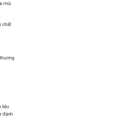
ại mùi
i chất
 thương
 liệu
ự đánh