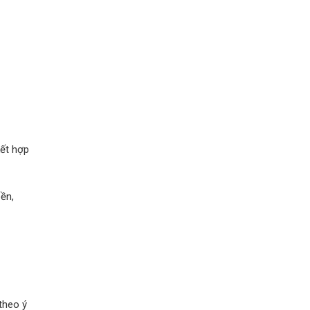
kết hợp
ền,
theo ý