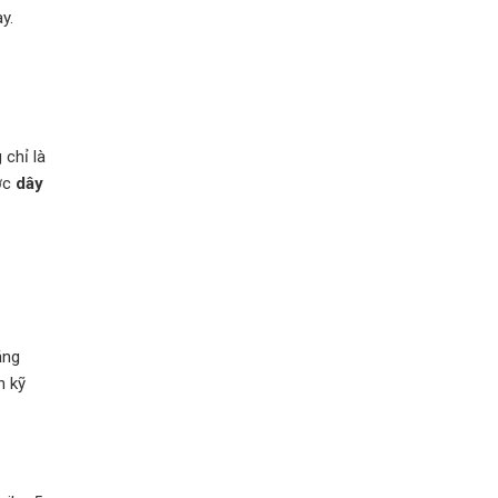
y.
 chỉ là
ược
dây
ằng
n kỹ