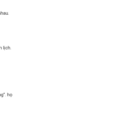
nhau.
 lịch.
g”. họ