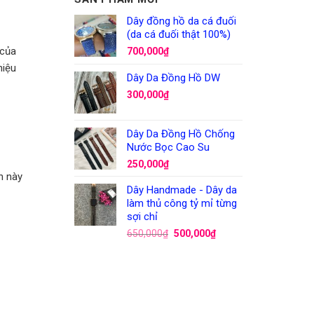
Dây đồng hồ da cá đuối
(da cá đuối thật 100%)
 của
700,000
₫
hiệu
Dây Da Đồng Hồ DW
300,000
₫
Dây Da Đồng Hồ Chống
Nước Bọc Cao Su
250,000
₫
n này
Dây Handmade - Dây da
làm thủ công tỷ mỉ từng
sợi chỉ
650,000
₫
500,000
₫