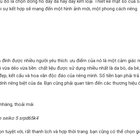
 đó là chọn đồng hồ dây da hay dây kim loại. Thiết kế mặt số của S
ỗi sự kết hợp sẽ mang đến một hình ảnh mới, một phong cách riêng.
a đình được nhiều người yêu thích. ưu điểm của nó là một cảm giác
i vừa dẻo vừa bền. chất liệu được sử dụng nhiều nhất là da bò, da bê
đẹp, kết cấu và hoa văn độc đáo của riêng mình. Số tiền bạn phải trả
tính riêng biệt của da. Bạn cũng phải quan tâm đến các thương hiệu
o seiko 5 srpd65k4
 tuyệt vời, rất thanh lịch và hợp thời trang. bạn cũng có thể chọn gi