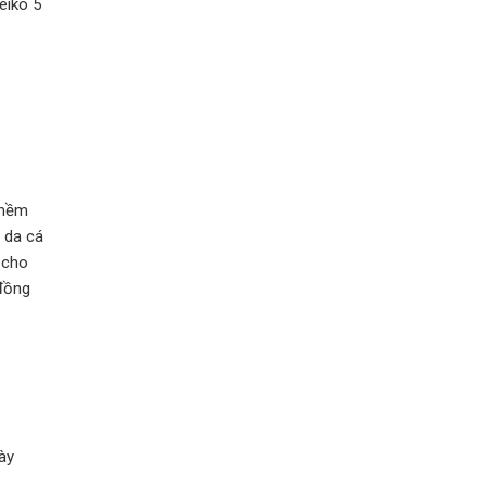
eiko 5
 mềm
, da cá
 cho
 đồng
ày