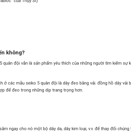
abloc” của Thụy Sĩ)
iến không?
 5 quân đội vẫn là sản phẩm yêu thích của những người tìm kiếm sự 
h ở các mẫu seiko 5 quân đội là dây đeo bằng vải. đồng hồ dây vải b
ợp để đeo trong những dịp trang trọng hơn.
sắm ngay cho nó một bộ dây da, dây kim loại, v.v. để thay đổi chúng 