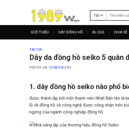
Skip
to
Tìm
content
kiếm:
GIỚI THIỆU
DÂY ĐỒNG HỒ
BLOGS
CHIA SẺ
TIN TỨC
Dây da đồng hồ seiko 5 quân 
POSTED ON
13/08/2022
BY
1. dây đồng hồ seiko nào phổ bi
được thành lập bởi một thanh niên Nhật Bản tên là ki
lồ về đồng hồ và công nghệ được công nhận trên toàn
ngừng của ngành công nghiệp đồng hồ.