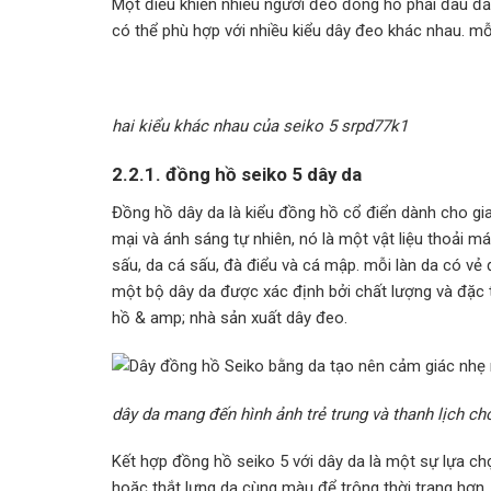
Một điều khiến nhiều người đeo đồng hồ phải đau đầu
có thể phù hợp với nhiều kiểu dây đeo khác nhau. m
hai kiểu khác nhau của seiko 5 srpd77k1
2.2.1. đồng hồ seiko 5 dây da
Đồng hồ dây da là kiểu đồng hồ cổ điển dành cho gi
mại và ánh sáng tự nhiên, nó là một vật liệu thoải má
sấu, da cá sấu, đà điểu và cá mập. mỗi làn da có vẻ 
một bộ dây da được xác định bởi chất lượng và đặc 
hồ & amp; nhà sản xuất dây đeo.
dây da mang đến hình ảnh trẻ trung và thanh lịch ch
Kết hợp đồng hồ seiko 5 với dây da là một sự lựa chọn
hoặc thắt lưng da cùng màu để trông thời trang hơn.