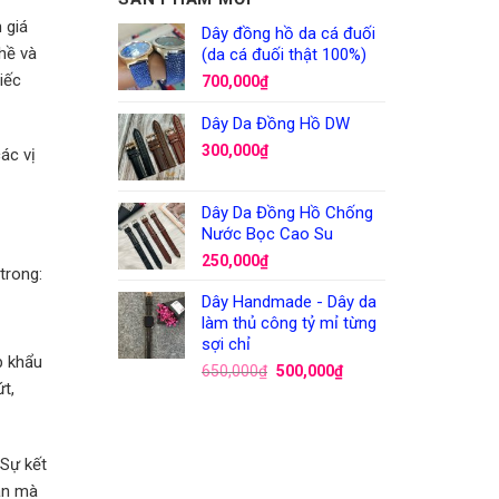
 giá
Dây đồng hồ da cá đuối
hề và
(da cá đuối thật 100%)
iếc
700,000
₫
Dây Da Đồng Hồ DW
300,000
₫
ác vị
Dây Da Đồng Hồ Chống
Nước Bọc Cao Su
250,000
₫
trong:
Dây Handmade - Dây da
làm thủ công tỷ mỉ từng
sợi chỉ
p khẩu
650,000
₫
500,000
₫
t,
 Sự kết
ạn mà