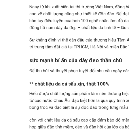
Ngay từ khi xuất hiện tại thị trường Việt Nam, đồn
cao về chất lượng cũng như thiết kế độc đáo. Để đạ
bàn tay điêu luyện của hơn 100 nghệ nhân làm đồ da 
đồng hồ nam dây da đẹp – chất liệu da tinh tế – lâu 
Sự khẳng định vị thế dẫn đầu của thương hiệu Tâm A
trí trung tâm đắt giá tại TP.HCM, Hà Nội và miền Bắ
sức mạnh bí ẩn của dây đeo thần chú
Để thu hút và thuyết phục tuyệt đối nhu cầu ngày c
** chất liệu da cá sấu xịn, thật 100%
Hiểu được chất lượng sản phẩm làm nên thương hiệu
từ các nước Châu Âu. đặc biệt hơn là qua quy trình x
bong tróc và đặc biệt là sự độc đáo trong từng mẫu 
còn với chất liệu da cá sấu cao cấp đảm bảo độ mềm
hợp giữa đặc tính mềm, dẻo và đàn hồi của lớp da b