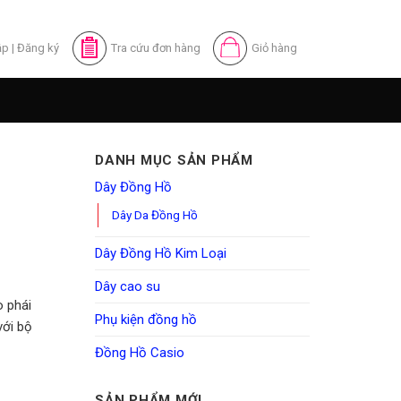
ập
|
Đăng ký
Tra cứu đơn hàng
Giỏ hàng
DANH MỤC SẢN PHẨM
Dây Đồng Hồ
Dây Da Đồng Hồ
Dây Đồng Hồ Kim Loại
Dây cao su
o phái
Phụ kiện đồng hồ
với bộ
Đồng Hồ Casio
SẢN PHẨM MỚI