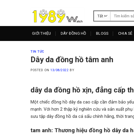
Skip
to
Tìm
content
kiếm:
GIỚI THIỆU
DÂY ĐỒNG HỒ
BLOGS
CHIA SẺ
TIN TỨC
Dây da đồng hồ tâm anh
POSTED ON
13/08/2022
BY
dây da đồng hồ xịn, đẳng cấp t
Một chiếc đồng hồ dây da cao cấp cần đảm bảo yếu t
mạnh. Với hơn 2 thập kỷ nghiên cứu và sản xuất phụ k
sưu tập dây đồng hồ da cá sấu chính hãng, thời tran
tam anh: Thương hiệu đồng hồ dây da 