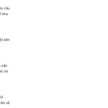
ều câu
ể như
độ bền
à sản
nh chi
ổi
khi về