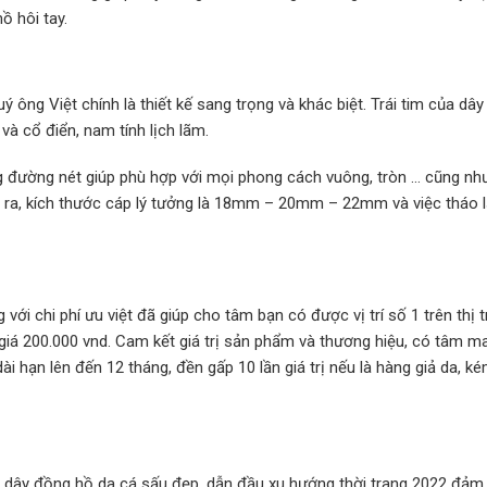
ồ hôi tay.
uý ông Việt chính là thiết kế sang trọng và khác biệt. Trái tim của dâ
và cổ điển, nam tính lịch lãm.
ng đường nét giúp phù hợp với mọi phong cách vuông, tròn … cũng nh
i ra, kích thước cáp lý tưởng là 18mm – 20mm – 22mm và việc tháo 
ới chi phí ưu việt đã giúp cho tâm bạn có được vị trí số 1 trên thị 
 giá 200.000 vnd. Cam kết giá trị sản phẩm và thương hiệu, có tâm m
 hạn lên đến 12 tháng, đền gấp 10 lần giá trị nếu là hàng giả da, k
u dây đồng hồ da cá sấu đẹp, dẫn đầu xu hướng thời trang 2022 đảm