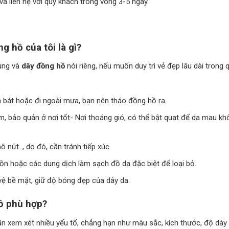
à liên hệ với quý khách trong vòng 3-5 ngày.
g hồ của tôi là gì?
hung và
dây đồng hồ
nói riêng, nếu muốn duy trì vẻ đẹp lâu dài trong 
a bát hoặc đi ngoài mưa, bạn nên tháo đồng hồ ra.
m, bảo quản ở nơi tốt- Nơi thoáng gió, có thể bật quạt để da mau khô
 nứt. , do đó, cần tránh tiếp xúc.
ồn hoặc các dung dịch làm sạch đồ da đặc biệt để loại bỏ.
ệ bề mặt, giữ độ bóng đẹp của dây da.
hồ phù hợp?
 xem xét nhiều yếu tố, chẳng hạn như màu sắc, kích thước, độ dày