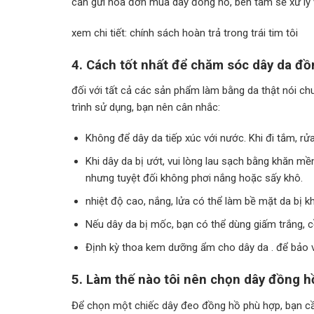
cần gửi hóa đơn mua dây đồng hồ, bên tâm sẽ xử lý v
xem chi tiết: chính sách hoàn trả trong trái tim tôi
4. Cách tốt nhất để chăm sóc dây da đồn
đối với tất cả các sản phẩm làm bằng da thật nói c
trình sử dụng, bạn nên cân nhắc:
Không để dây da tiếp xúc với nước. Khi đi tắm, rử
Khi dây da bị ướt, vui lòng lau sạch bằng khăn mề
nhưng tuyệt đối không phơi nắng hoặc sấy khô.
nhiệt độ cao, nắng, lửa có thể làm bề mặt da bị khô
Nếu dây da bị mốc, bạn có thể dùng giấm trắng, c
Định kỳ thoa kem dưỡng ẩm cho dây da . để bảo v
5. Làm thế nào tôi nên chọn dây đồng 
Để chọn một chiếc dây đeo đồng hồ phù hợp, bạn cần