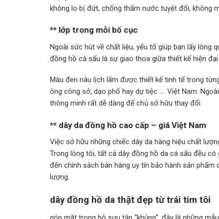
không lo bị đứt, chống thấm nước tuyệt đối, không m
** lớp trong mỗi bố cục
Ngoài sức hút về chất liệu, yếu tố giúp bạn lấy lòng q
đồng hồ cá sấu là sự giao thoa giữa thiết kế hiện đại 
Màu đen nâu lịch lãm được thiết kế tinh tế trong từ
ông công sở, dạo phố hay dự tiệc …. Việt Nam. Ngoà
thông minh rất dễ dàng để chủ sở hữu thay đổi.
** dây da đồng hồ cao cấp – giá Việt Nam
Việc sở hữu những chiếc dây da hàng hiệu chất lượng v
Trong lòng tôi, tất cả dây đồng hồ da cá sấu đều có
đến chính sách bán hàng uy tín bảo hành sản phẩm dài
lượng.
dây đồng hồ da thật đẹp từ trái tim tôi
góp mặt trong bộ sưu tập “khủng”, đây là những mẫ