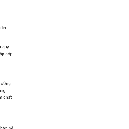
y đeo
ư quý
lắp cáp
trường.
ang
ém chất
 bảo sẽ