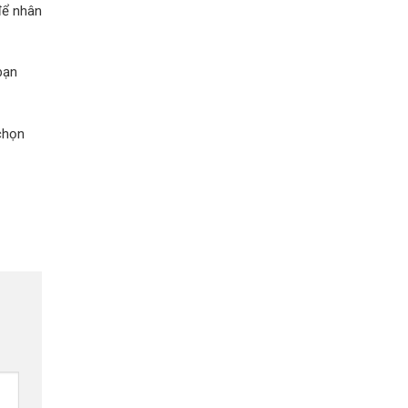
để nhân
bạn
chọn