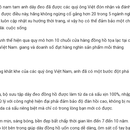
g hồ nam tam anh dây đeo đã được các quý ông Việt đón nhận và đánh
t được điều này, hãng không ngừng cố gắng hơn 20 trong 5 ngành ng
luôn cập nhật xu hướng thời trang, vì vậy họ có thể đảm bảo một ch
dài. cuộc sống.
nh thể hiện qua quy mô hơn 10 chuỗi cửa hàng đồng hồ tọa lạc tại c
c Việt Nam. giang và doanh số đạt hàng nghìn sản phẩm mỗi tháng.
àng khắt khe của các quý ông Việt Nam, anh đã có một bước đột phá 
, bộ sưu tập dây đeo đồng hồ được làm từ da cá sấu xịn 100%, nhậ
ử lý với công nghệ hiện đại phải đảm bảo độ đàn hồi cao, không bị nứ
da cá sấu riêng biệt mà chỉ có trong lòng bạn mới có được.
 mịn, sáng bóng, bền đẹp bất chấp thời gian lên đến 7 đến 10 năm.
ò lót bên trong giúp dây đồng hồ uốn cong dễ dàng, ôm sát cổ tay b