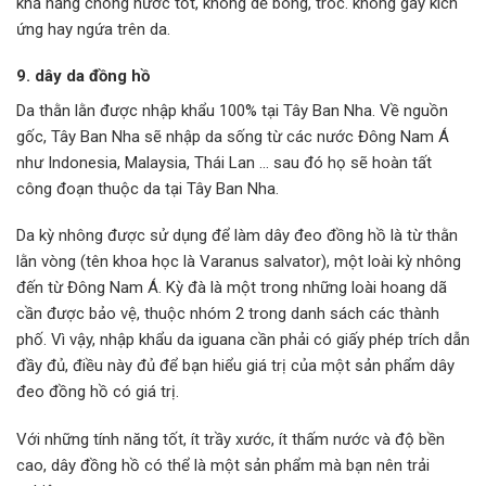
khả năng chống nước tốt, không dễ bong, tróc. không gây kích
ứng hay ngứa trên da.
9. dây da đồng hồ
Da thằn lằn được nhập khẩu 100% tại Tây Ban Nha. Về nguồn
gốc, Tây Ban Nha sẽ nhập da sống từ các nước Đông Nam Á
như Indonesia, Malaysia, Thái Lan … sau đó họ sẽ hoàn tất
công đoạn thuộc da tại Tây Ban Nha.
Da kỳ nhông được sử dụng để làm dây đeo đồng hồ là từ thằn
lằn vòng (tên khoa học là Varanus salvator), một loài kỳ nhông
đến từ Đông Nam Á. Kỳ đà là một trong những loài hoang dã
cần được bảo vệ, thuộc nhóm 2 trong danh sách các thành
phố. Vì vậy, nhập khẩu da iguana cần phải có giấy phép trích dẫn
đầy đủ, điều này đủ để bạn hiểu giá trị của một sản phẩm dây
đeo đồng hồ có giá trị.
Với những tính năng tốt, ít trầy xước, ít thấm nước và độ bền
cao, dây đồng hồ có thể là một sản phẩm mà bạn nên trải