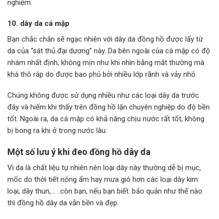
nghiệm.
10. dây da cá mập
Bạn chắc chắn sẽ ngạc nhiên với dây da đồng hồ được lấy từ
da của “sát thủ đại dương” này. Da bên ngoài của cá mập có độ
nhám nhất định, không mịn như khi nhìn bằng mắt thường mà
khá thô ráp do được bao phủ bởi nhiều lớp rãnh và vảy nhỏ.
Chúng không được sử dụng nhiều như các loại dây da trước
đây và hiếm khi thấy trên đồng hồ lặn chuyên nghiệp do độ bền
tốt. Ngoài ra, da cá mập có khả năng chịu nước rất tốt, không
bị bong ra khi ở trong nước lâu.
Một số lưu ý khi đeo đồng hồ dây da
Vì da là chất liệu tự nhiên nên loại dây này thường dễ bị mục,
mốc do thời tiết nóng ẩm hay mưa gió hơn các loại dây kim
loại, dây thun,… ..còn bạn, nếu bạn biết. bảo quản như thế nào
thì đồng hồ dây da vẫn bền và đẹp.