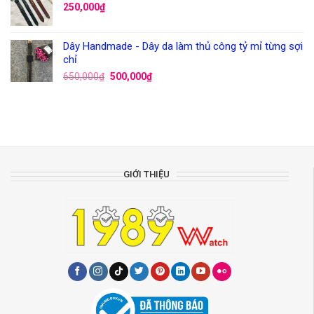
250,000
₫
Dây Handmade - Dây da làm thủ công tỷ mỉ từng sợi
chỉ
650,000
₫
500,000
₫
GIỚI THIỆU