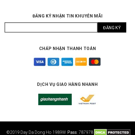
ĐĂNG KÝ NHẬN TIN KHUYỄN MÃI
CHẤP NHẬN THANH TOÁN
DỊCH VỤ GIAO HÀNG NHANH
©2019 Day Da Dong Ho
1989W
Pass
: 787978