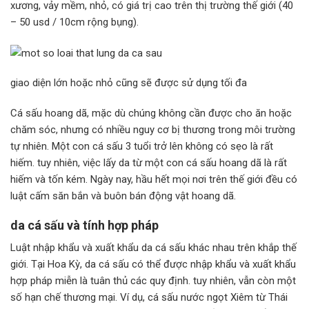
xương, vảy mềm, nhỏ, có giá trị cao trên thị trường thế giới (40
– 50 usd / 10cm rộng bụng).
giao diện lớn hoặc nhỏ cũng sẽ được sử dụng tối đa
Cá sấu hoang dã, mặc dù chúng không cần được cho ăn hoặc
chăm sóc, nhưng có nhiều nguy cơ bị thương trong môi trường
tự nhiên. Một con cá sấu 3 tuổi trở lên không có sẹo là rất
hiếm. tuy nhiên, việc lấy da từ một con cá sấu hoang dã là rất
hiếm và tốn kém. Ngày nay, hầu hết mọi nơi trên thế giới đều có
luật cấm săn bắn và buôn bán động vật hoang dã.
da cá sấu và tính hợp pháp
Luật nhập khẩu và xuất khẩu da cá sấu khác nhau trên khắp thế
giới. Tại Hoa Kỳ, da cá sấu có thể được nhập khẩu và xuất khẩu
hợp pháp miễn là tuân thủ các quy định. tuy nhiên, vẫn còn một
số hạn chế thương mại. Ví dụ, cá sấu nước ngọt Xiêm từ Thái