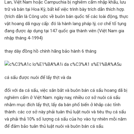
Lan, Việt Nam hoặc Campuchia bị nghiêm cấm nhập khẩu, lưu
trữ và bán tại Hoa Kỳ, bất kể việc trình bày trích dẫn thích hợp.
(trích dẫn là Công ước về buôn bán quốc tế các loài động, thực
vật hoang dã nguy cấp: đó là hành lang pháp lý, cơ chế tố tụng
đang được áp dụng tại 147 quốc gia thành viên (Việt Nam gia
nhập tháng 4-1994)
thay dây đồng hồ chính hãng bảo hành 6 tháng
cá sấu được nuôi để lấy thịt và da
đối với da cá sấu, việc săn bắt và buôn bán cá sấu hoang dã bị
nghiêm cấm ở Việt Nam. ngày nay, nhiều cơ sở nuôi cá sấu
nhằm mục đích lấy thịt, lấy da bán phổ biến ở khắp các tỉnh
thành. các cơ sở này phải tuân thủ luật nuôi và tiêu thụ cá sấu
và phải thả 10% số lượng cá sấu của họ vào tự nhiên mỗi năm
để đảm bảo tuân thủ luật nuôi và buôn bán cá sấu.