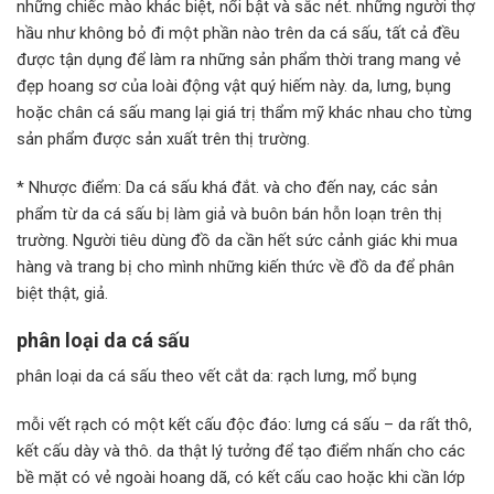
những chiếc mào khác biệt, nổi bật và sắc nét. những người thợ
hầu như không bỏ đi một phần nào trên da cá sấu, tất cả đều
được tận dụng để làm ra những sản phẩm thời trang mang vẻ
đẹp hoang sơ của loài động vật quý hiếm này. da, lưng, bụng
hoặc chân cá sấu mang lại giá trị thẩm mỹ khác nhau cho từng
sản phẩm được sản xuất trên thị trường.
* Nhược điểm: Da cá sấu khá đắt. và cho đến nay, các sản
phẩm từ da cá sấu bị làm giả và buôn bán hỗn loạn trên thị
trường. Người tiêu dùng đồ da cần hết sức cảnh giác khi mua
hàng và trang bị cho mình những kiến ​​thức về đồ da để phân
biệt thật, giả.
phân loại da cá sấu
phân loại da cá sấu theo vết cắt da: rạch lưng, mổ bụng
mỗi vết rạch có một kết cấu độc đáo: lưng cá sấu – da rất thô,
kết cấu dày và thô. da thật lý tưởng để tạo điểm nhấn cho các
bề mặt có vẻ ngoài hoang dã, có kết cấu cao hoặc khi cần lớp