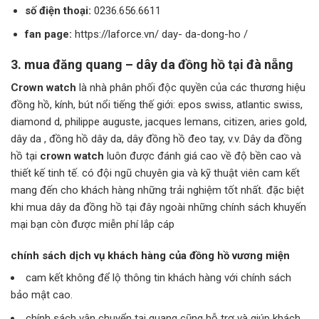
số điện thoại:
0236.656.6611
fan page:
https://laforce.vn/ day- da-dong-ho /
3. mua đăng quang – dây da đồng hồ tại đà nẵng
Crown watch
là nhà phân phối độc quyền của các thương hiệu
đồng hồ, kính, bút nổi tiếng thế giới: epos swiss, atlantic swiss,
diamond d, philippe auguste, jacques lemans, citizen, aries gold,
dây da , đồng hồ dây da, dây đồng hồ đeo tay, v.v. Dây da đồng
hồ tại
crown watch
luôn được đánh giá cao về độ bền cao và
thiết kế tinh tế. có đội ngũ chuyên gia và kỹ thuật viên cam kết
mang đến cho khách hàng những trải nghiệm tốt nhất. đặc biệt
khi mua dây da đồng hồ tại đây ngoài những chính sách khuyến
mại bạn còn được miễn phí lắp cáp
chính sách dịch vụ khách hàng của đồng hồ vương miện
cam kết không để lộ thông tin khách hàng với chính sách
bảo mật cao.
chính sách vận chuyển tại quang cũng hỗ trợ và giúp khách