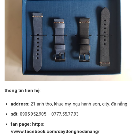
thông tin liên hệ:
address:
21 anh tho, khue my, ngu hanh son, city. đà nẵng
sđt:
0905.952.905 – 0777.55.77.93
fan page:
https:
//www.facebook.com/daydonghodanang/