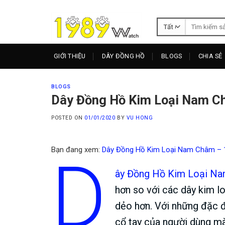
Skip
to
Tìm
content
kiếm:
GIỚI THIỆU
DÂY ĐỒNG HỒ
BLOGS
CHIA SẺ
BLOGS
Dây Đồng Hồ Kim Loại Nam 
POSTED ON
01/01/2020
BY
VU HONG
Bạn đang xem:
Dây Đồng Hồ Kim Loại Nam Châm –
D
ây Đồng Hồ Kim Loại N
hơn so với các dây kim l
dẻo hơn. Với những đặc 
cổ tay của người dùng m