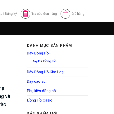
ập
|
Đăng ký
Tra cứu đơn hàng
Giỏ hàng
DANH MỤC SẢN PHẨM
Dây Đồng Hồ
Dây Da Đồng Hồ
Dây Đồng Hồ Kim Loại
Dây cao su
hẹ
Phụ kiện đồng hồ
ng và
Đồng Hồ Casio
vào
g
SẢN PHẨM MỚI