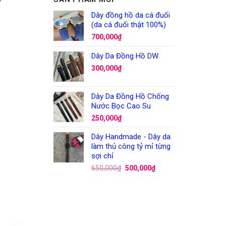
Dây đồng hồ da cá đuối
(da cá đuối thật 100%)
700,000
₫
Dây Da Đồng Hồ DW
300,000
₫
Dây Da Đồng Hồ Chống
Nước Bọc Cao Su
250,000
₫
Dây Handmade - Dây da
làm thủ công tỷ mỉ từng
sợi chỉ
650,000
₫
500,000
₫