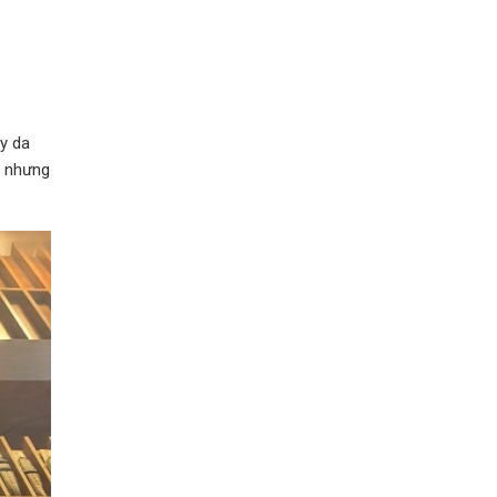
ây da
. nhưng