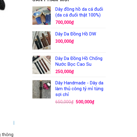
Dây đồng hồ da cá đuối
(da cá đuối thật 100%)
700,000
₫
Dây Da Đồng Hồ DW
300,000
₫
Dây Da Đồng Hồ Chống
Nước Bọc Cao Su
250,000
₫
Dây Handmade - Dây da
làm thủ công tỷ mỉ từng
sợi chỉ
650,000
₫
500,000
₫
g thông