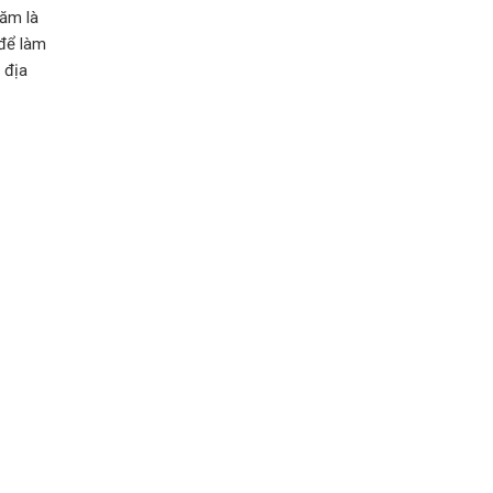
năm là
 để làm
 địa