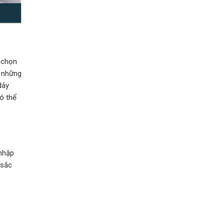
a chọn
i những
dây
ó thể
 nhập
 sắc