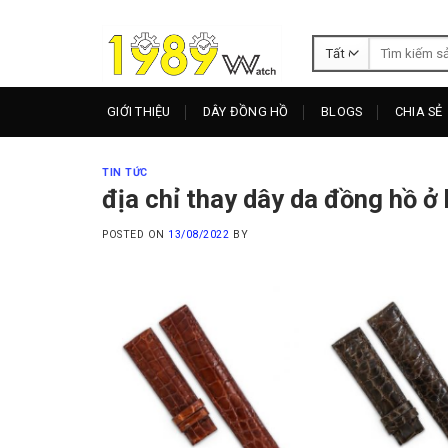
Skip
to
Tìm
content
kiếm:
GIỚI THIỆU
DÂY ĐỒNG HỒ
BLOGS
CHIA SẺ
TIN TỨC
địa chỉ thay dây da đồng hồ ở 
POSTED ON
13/08/2022
BY