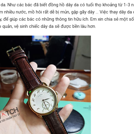
 da. Như các bác đã biết đồng hồ dây da có tuổi thọ khoảng từ 1-3 
ấm nhiều nước, mồ hôi rất dễ bị mủn, gập gãy dây … Việc thay dây da
ậy, để giúp các bác có những thông tin hữu ích. Em xin chia sẻ một số
o quản, vệ sinh chiếc dây da sẽ được bền lâu hơn.